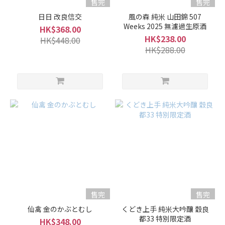
售完
售完
日日 改良信交
風の森 純米 山田錦 507
Weeks 2025 無濾過生原酒
HK$368.00
HK$238.00
HK$448.00
HK$288.00
售完
售完
仙禽 金のかぶとむし
くどき上手 純米大吟釀 穀良
都33 特別限定酒
HK$348.00