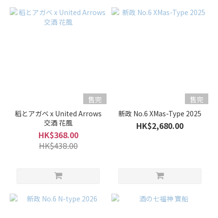
容
量
1L -
1.8L
(1)
700ml
-
900ml
售完
售完
(115)
稻とアガベ x United Arrows
新政 No.6 XMas-Type 2025
500ml
交酒 花風
HK$2,680.00
-
HK$368.00
600ml
HK$438.00
(11)
300ml
-
375ml
(4)