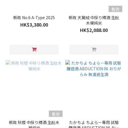
(1)
售完
清酒
新政 No.6 A-Type 2025
新政 天鵞絨 中採り樽酒 生酛
(131)
木桶純米
HK$3,380.00
HK$2,088.00
清
酒
級
別
純
米
酒 /
特
別
純
米
酒
(55)
售完
新政 秋櫻 中採り樽酒 生酛木
たかちよ ちよらー專用 試驗
純
桶純米
釀造酒 ABDUCTION 06 おり