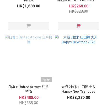
米
がらみ 無濾過生酒
HK$1,688.00
HK$268.00
吟
HK$328.00
釀
/
吟
釀
(8)
純
米
大
吟
釀 /
大
吟
釀
售完
(41)
仙禽 x United Arrows 江戶
大嶺 2粒米 山田錦 火入
樽酒
Happy New Year 2026
清
HK$488.00
HK$3,280.00
酒
HK$588.00
類