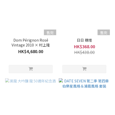
田中六五 (6)
Senkin
仙禽
(5)
售完
售完
Next
Five
Dom Pérignon Rosé
日日 穗增
Vintage 2010 × 村上隆
(4)
HK$368.00
HK$4,680.00
HK$438.00
DATE
SEVEN
(3)
HououBiden
鳳凰美田 (2)
看
更
多