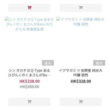
厚
(45)
濃
厚
(1)
香
氣
微
弱
售完
售完
香
(3)
シン タカチヨ Q-Type ある
イクサガミ × 伯樂星 純米大
ひぴんくのくまさんがBaby
吟釀 凛閃
適
おりがらみ 無濾過生酒
HK$238.00
HK$328.00
中...
HK$288.00
(30)
微
強
香