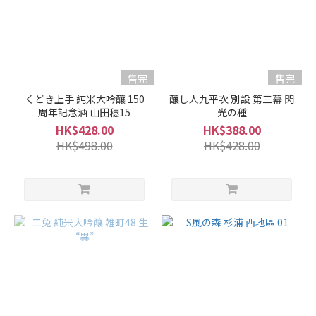
售完
售完
くどき上手 純米大吟釀 150
釀し人九平次 別設 第三幕 閃
周年記念酒 山田穗15
光の種
HK$428.00
HK$388.00
HK$498.00
HK$428.00