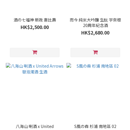
/
辛
口
酒の七福神 新政 惠比壽
而今 純米大吟釀 生酛 宇奈根
20周年紀念酒
HK$2,500.00
微
HK$2,680.00
甘
(52)
適
中.
(31)
微
辛
(19)
辛
口
(2)
甘
口
八海山 唎酒 x United
S風の森 杉浦 南地區 02