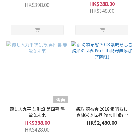
HK$288.00
HK$398.00
HK$348.00
售完
釀し人九平次 別設 第四幕 靜
新政 頒布會 2018 素晴らし
謐な未來
き純米の世界 Part III (酵母
無添加菩薩酛)
HK$388.00
HK$2,480.00
HK$428.00