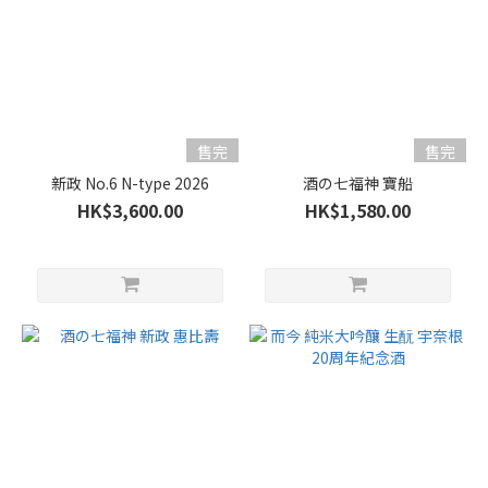
酒
精
度%
17 -
20%
(4)
售完
售完
新政 No.6 N-type 2026
酒の七福神 寶船
15 -
HK$3,600.00
HK$1,580.00
16%
(48)
10 -
14%
(78)
5 -
9%
(2)
甘
口