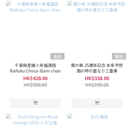
(64)
強
香
(18)
品
牌
售完
售完
Aramasa
新政
千葉麻里繪×來福酒造
風の森 25週年記念 未來予想
(55)
Raifuku Choco-Bani-chan
酒Ⅲ 時の重なり三重奏
HK$428.00
HK$338.00
Masuizumi
HK$588.00
HK$398.00
滿壽泉 (9)
Kazenomori
風之森 (7)
Kokuryu
黑龍 (6)
Tanakarokujugo