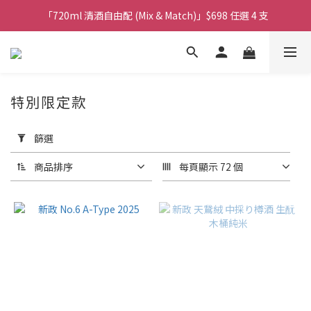
購物滿$380免運費。工作日 14:00截單, 翌日順豐凍運派送。
「720ml 清酒自由配 (Mix & Match)」$698 任選 4 支
消費滿$1000 即送六罐六甲啤酒
購物滿$380免運費。工作日 14:00截單, 翌日順豐凍運派送。
特別限定款
套
用
篩選
篩
選
商品排序
每頁顯示 72 個
(0/20)
商
品
類
別
葡
萄
酒