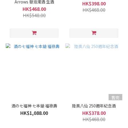
Arrows 發泡濁酒 生酒
(14)
HK$398.00
HK$468.00
HK$468.00
HK$548.00
口
感
風
味
淡
麗
(2)
微
淡
麗
(12)
適
售完
中..
酒の七福神 七本鎗 福祿壽
陸奧八仙 250週年紀念酒
(55)
HK$1,088.00
HK$378.00
微
HK$468.00
濃