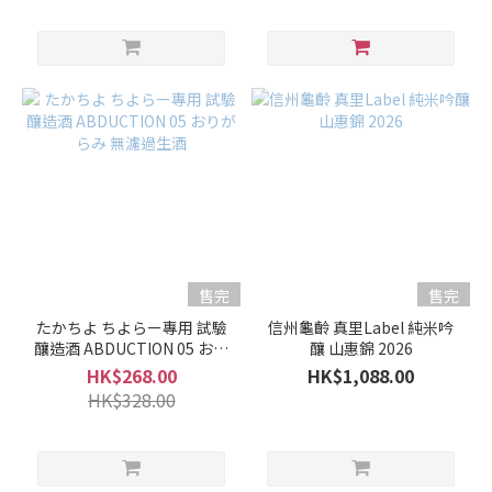
型
熟
成
型
(4)
濃
郁
型
(27)
爽
售完
售完
口
型
たかちよ ちよらー專用 試驗
信州龜齡 真里Label 純米吟
(20)
釀造酒 ABDUCTION 05 おり
釀 山惠錦 2026
がらみ 無濾過生酒
HK$268.00
HK$1,088.00
果
HK$328.00
香
型
(78)