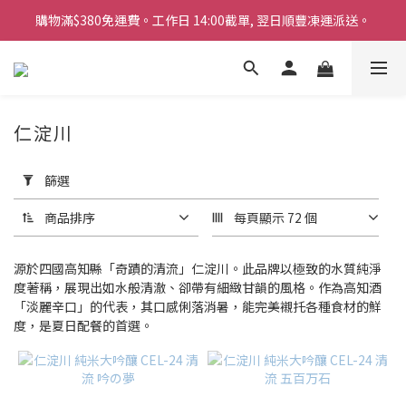
購物滿$380免運費。工作日 14:00截單, 翌日順豐凍運派送。
購物滿$380免運費。工作日 14:00截單, 翌日順豐凍運派送。
「720ml 清酒自由配 (Mix & Match)」$698 任選 4 支
消費滿$1000 即送六罐六甲啤酒
仁淀川
購物滿$380免運費。工作日 14:00截單, 翌日順豐凍運派送。
套
用
篩選
篩
選
商品排序
每頁顯示 72 個
(0/20)
商
源於四國高知縣「奇蹟的清流」仁淀川。此品牌以極致的水質純淨
品
度著稱，展現出如水般清澈、卻帶有細緻甘韻的風格。作為高知酒
「淡麗辛口」的代表，其口感俐落消暑，能完美襯托各種食材的鮮
類
度，是夏日配餐的首選。
別
清
酒
(2)