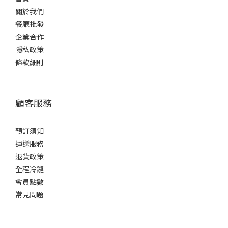
型
關於我們
爽
餐廳批發
口
企業合作
型
隱私政策
(2)
條款細則
容
量
顧客服務
700ml
-
900ml
預訂須知
(2)
運送服務
退貨政策
酒
全程冷鏈
精
會員點數
度%
常見問題
15 -
16%
(2)