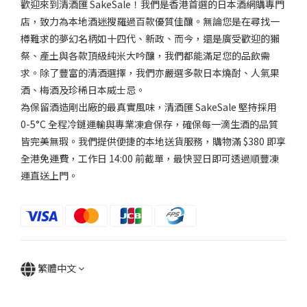
歡迎來到清酒匯 SakeSale！我們是香港首選的日本酒網購專門
淡
麗
店，致力為本地酒迷搜羅過百款優質佳釀。無論您是在尋找一
(1)
樽難求的夢幻名柄如十四代、新政、而今，還是廣受歡迎的獺
祭、產土與各款頂級純米大吟釀，我們都能滿足您的品飲需
適
求。除了豐富的清酒選擇，我們亦嚴選多款日本燒酎、人氣果
中..
(1)
酒、梅酒及珍稀日本威士忌。
為保留酒造剛出廠的最真實風味，清酒匯 SakeSale 堅持採用
香
0-5°C 全程冷鏈運輸與專業凍倉保存，確保每一滴生酒的品質
氣
皆完美無瑕。我們提供便捷的本地送貨服務，購物滿 $380 即享
全港免運費，工作日 14:00 前截單，最快翌日即可透過順豐凍
適
中...
運直送上門。
(1)
微
強
香
(1)
繁體中文
品
牌