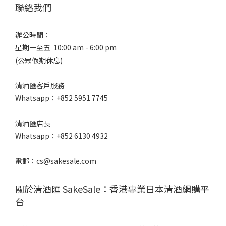
聯絡我們
甘
口
辦公時間：
/
星期一至五 10:00 am - 6:00 pm
辛
(公眾假期休息)
口
微
清酒匯客戶服務
甘
Whatsapp：+852 5951 7745
(1)
甘
清酒匯店長
口
Whatsapp：+852 6130 4932
(1)
電郵：cs@sakesale.com
口
感
關於清酒匯 SakeSale：香港專業日本清酒網購平
風
味
台
微