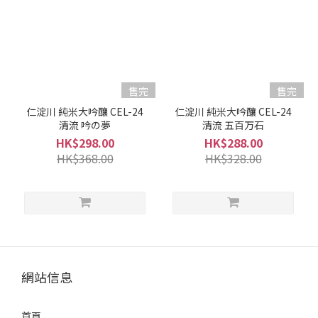
清
酒
級
別
售完
售完
純
仁淀川 純米大吟釀 CEL-24
仁淀川 純米大吟釀 CEL-24
米
清流 吟の夢
清流 五百万石
大
HK$298.00
HK$288.00
吟
HK$368.00
HK$328.00
釀
/
大
吟
釀
(2)
清
網站信息
酒
類
首頁