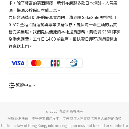
求。除了豐富的清酒選擇，我們亦嚴選多款日本燒酎、人氣果
酒、梅酒及珍稀日本威士忌。
為保留酒造剛出廠的最真實風味，清酒匯 SakeSale 堅持採用
0-5°C 全程冷鏈運輸與專業凍倉保存，確保每一滴生酒的品質
皆完美無瑕。我們提供便捷的本地送貨服務，購物滿 $380 即享
全港免運費，工作日 14:00 前截單，最快翌日即可透過順豐凍
運直送上門。
繁體中文
© 2026 清酒匯 版權所有
根據香港法律，不得在業務過程中，向未成年人售賣或供應令人醺醉的酒類
Under the law of Hong Kong, intoxicating liquor must not be sold or supplied to