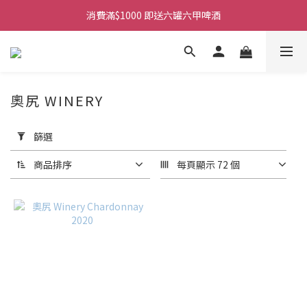
購物滿$380免運費。工作日 14:00截單, 翌日順豐凍運派送。
消費滿$1000 即送六罐六甲啤酒
購物滿$380免運費。工作日 14:00截單, 翌日順豐凍運派送。
奧尻 WINERY
套
用
篩選
篩
選
商品排序
每頁顯示 72 個
(0/20)
商
品
類
別
葡
萄
酒