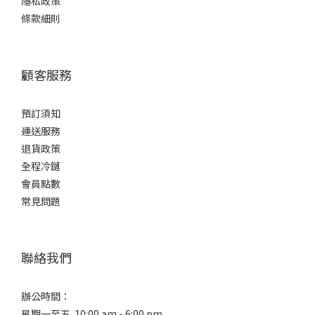
隱私政策
辛
條款細則
口
辛
口
顧客服務
(1)
預訂須知
運送服務
退貨政策
全程冷鏈
會員點數
常見問題
聯絡我們
辦公時間：
星期一至五 10:00 am - 6:00 pm