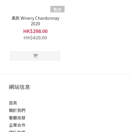
(1)
售完
容
奧尻 Winery Chardonnay
2020
量
HK$298.00
700ml
HK$428.00
-
900ml
(1)
酒
精
度%
網站信息
10 -
14%
首頁
(1)
關於我們
甘
餐廳批發
口
企業合作
/