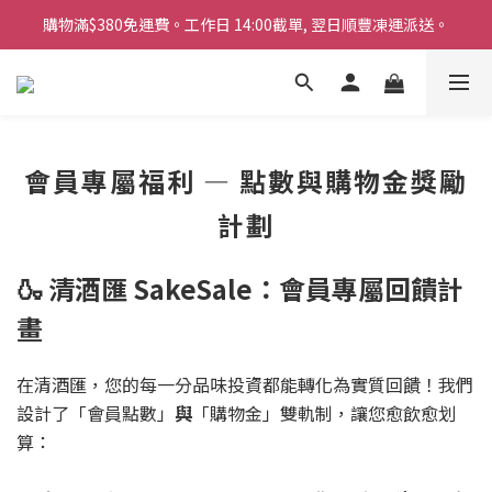
購物滿$380免運費。工作日 14:00截單, 翌日順豐凍運派送。
購物滿$380免運費。工作日 14:00截單, 翌日順豐凍運派送。
「720ml 清酒自由配 (Mix & Match)」$698 任選 4 支
消費滿$1000 即送六罐六甲啤酒
會員專屬福利 — 點數與購物金獎勵
購物滿$380免運費。工作日 14:00截單, 翌日順豐凍運派送。
計劃
🍶 清酒匯 SakeSale：會員專屬回饋計
畫
在清酒匯，您的每一分品味投資都能轉化為實質回饋！我們
設計了「會員點數」
與
「購物金」雙軌制，讓您愈飲愈划
算：