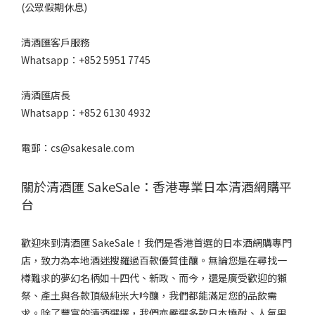
(公眾假期休息)
清酒匯客戶服務
Whatsapp：+852 5951 7745
清酒匯店長
Whatsapp：+852 6130 4932
電郵：cs@sakesale.com
關於清酒匯 SakeSale：香港專業日本清酒網購平
台
歡迎來到清酒匯 SakeSale！我們是香港首選的日本酒網購專門
店，致力為本地酒迷搜羅過百款優質佳釀。無論您是在尋找一
樽難求的夢幻名柄如十四代、新政、而今，還是廣受歡迎的獺
祭、產土與各款頂級純米大吟釀，我們都能滿足您的品飲需
求。除了豐富的清酒選擇，我們亦嚴選多款日本燒酎、人氣果