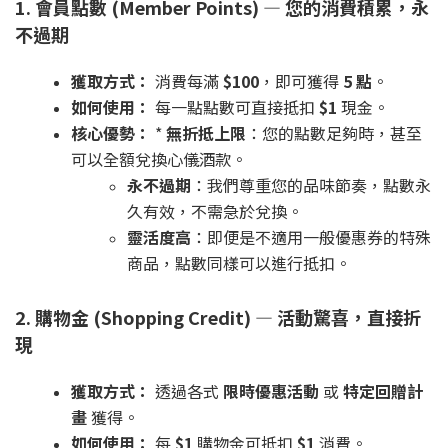
1. 會員點數 (Member Points) — 您的消費積累，永
不過期
獲取方式：
消費每滿
$100
，即可獲得
5 點
。
如何使用：
每一點點數可直接抵扣
$1
現金。
核心優勢：
*
無折抵上限
：您的點數足夠時，甚至
可以全額兌換心儀酒款。
永不過期
：我們尊重您的品味節奏，點數永
久有效，不需急於兌換。
靈活度高
：即便是不適用一般優惠券的特殊
商品，點數同樣可以進行抵扣。
2. 購物金 (Shopping Credit) — 活動驚喜，直接折
現
獲取方式：
透過各式
限時優惠活動
或
特定回贈計
畫
獲得。
如何使用：
每
$1
購物金可抵扣
$1
消費。