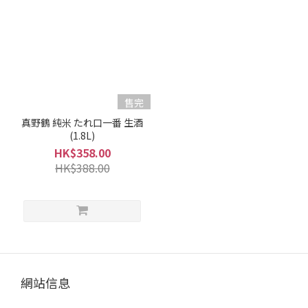
清
酒
級
別
純
售完
米
真野鶴 純米 たれ口一番 生酒
酒
(1.8L)
/
HK$358.00
特
HK$388.00
別
純
米
酒
(1)
清
酒
網站信息
類