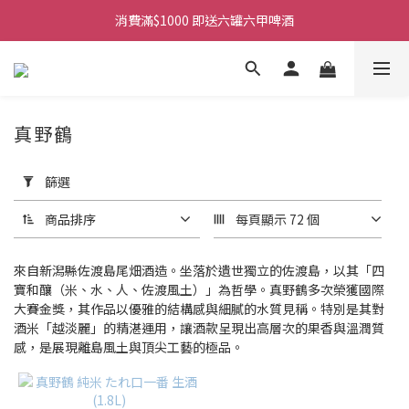
購物滿$380免運費。工作日 14:00截單, 翌日順豐凍運派送。
消費滿$1000 即送六罐六甲啤酒
購物滿$380免運費。工作日 14:00截單, 翌日順豐凍運派送。
真野鶴
套
用
篩選
篩
選
商品排序
每頁顯示 72 個
(0/20)
商
來自新潟縣佐渡島尾畑酒造。坐落於遺世獨立的佐渡島，以其「四
品
寶和釀（米、水、人、佐渡風土）」為哲學。真野鶴多次榮獲國際
大賽金獎，其作品以優雅的結構感與細膩的水質見稱。特別是其對
類
酒米「越淡麗」的精湛運用，讓酒款呈現出高層次的果香與溫潤質
別
感，是展現離島風土與頂尖工藝的極品。
清
酒
(1)