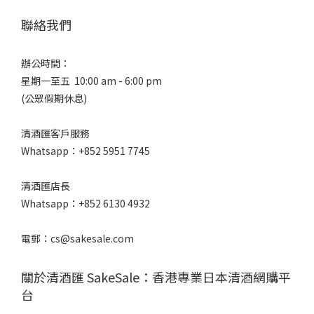
甘
聯絡我們
口
/
辛
辦公時間：
口
星期一至五 10:00 am - 6:00 pm
(公眾假期休息)
微
辛
(1)
清酒匯客戶服務
Whatsapp：+852 5951 7745
口
感
清酒匯店長
風
Whatsapp：+852 6130 4932
味
微
電郵：cs@sakesale.com
濃
厚
關於清酒匯 SakeSale：香港專業日本清酒網購平
(1)
台
香