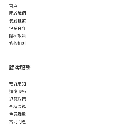
型
首頁
爽
關於我們
口
餐廳批發
型
企業合作
(1)
隱私政策
條款細則
容
量
1L -
顧客服務
1.8L
(1)
預訂須知
酒
運送服務
精
退貨政策
度%
全程冷鏈
17 -
會員點數
20%
常見問題
(1)