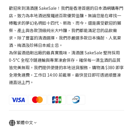
氣
歡迎來到清酒匯 SakeSale！我們是香港首選的日本酒網購專門
店，致力為本地酒迷搜羅過百款優質佳釀。無論您是在尋找一
微
強
樽難求的夢幻名柄如十四代、新政、而今，還是廣受歡迎的獺
香
祭、產土與各款頂級純米大吟釀，我們都能滿足您的品飲需
(1)
求。除了豐富的清酒選擇，我們亦嚴選多款日本燒酎、人氣果
酒、梅酒及珍稀日本威士忌。
品
為保留酒造剛出廠的最真實風味，清酒匯 SakeSale 堅持採用
牌
0-5°C 全程冷鏈運輸與專業凍倉保存，確保每一滴生酒的品質
Manotsuru
皆完美無瑕。我們提供便捷的本地送貨服務，購物滿 $380 即享
真野鶴 (1)
全港免運費，工作日 14:00 前截單，最快翌日即可透過順豐凍
運直送上門。
繁體中文