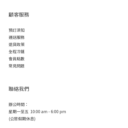
香
顧客服務
氣
適
預訂須知
中...
運送服務
(2)
退貨政策
微
全程冷鏈
強
會員點數
香
常見問題
(1)
品
牌
聯絡我們
Mori no
Brewery
辦公時間：
森釀造
星期一至五 10:00 am - 6:00 pm
所 (3)
(公眾假期休息)