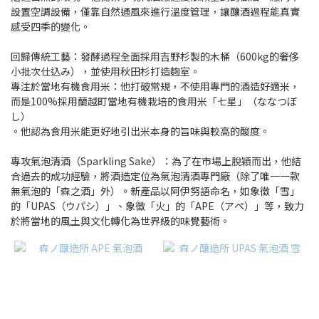
設置空調設備，僅靠自然通風來進行溫度管理，讓釀酒過程能真實
感受四季的變化。
清
酒
回歸傳統工藝：發酵過程全面採用吉野杉製的木桶（600kg的奢侈
類
小批次仕込み），並使用秋田杉打造麴室。
型
專注於當地有機食用米：他打破常規，不使用專門的酒造好適米，
熟
而是100%採用蘭越町當地有機栽培的食用米「七星」（ななつぼ
し）
成
。他認為食用米能更好地引出米本身的旨味與較高的酸度。
型
(1)
專攻氣泡清酒（Sparkling Sake）：為了在市場上脫穎而出，他結
濃
合過去的成功經驗，將酒造定位為氣泡清酒專門廠（除了唯一一款
郁
無氣泡的「森之酒」外）。新產品以阿伊努語命名，如象徵「雪」
型
的「UPAS（ウパシ）」、象徵「火」的「APE（アペ）」等，致力
(1)
於將當地的風土與文化轉化為世界級的味覺藝術。
爽
口
型
(1)