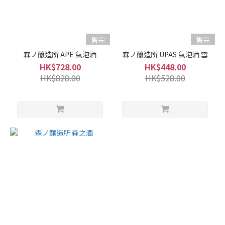
容
量
700ml
售完
售完
-
森ノ釀造所 APE 氣泡酒
900ml
森ノ釀造所 UPAS 氣泡酒 雪
(3)
HK$728.00
HK$448.00
HK$828.00
HK$528.00
酒
精
度%
10 -
14%
(3)
甘
口
/
辛
口