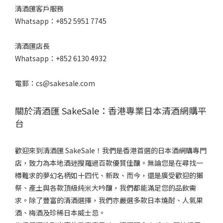
清酒匯客戶服務
Whatsapp：+852 5951 7745
清酒匯店長
Whatsapp：+852 6130 4932
電郵：cs@sakesale.com
關於清酒匯 SakeSale：香港專業日本清酒網購平
台
歡迎來到清酒匯 SakeSale！我們是香港首選的日本酒網購專門
店，致力為本地酒迷搜羅過百款優質佳釀。無論您是在尋找一
樽難求的夢幻名柄如十四代、新政、而今，還是廣受歡迎的獺
祭、產土與各款頂級純米大吟釀，我們都能滿足您的品飲需
求。除了豐富的清酒選擇，我們亦嚴選多款日本燒酎、人氣果
酒、梅酒及珍稀日本威士忌。