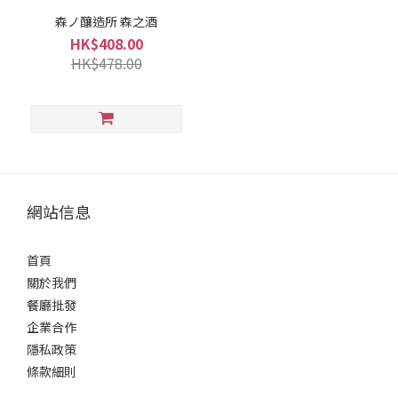
微
森ノ釀造所 森之酒
甘
HK$408.00
(2)
HK$478.00
適
中.
(1)
口
感
風
網站信息
味
微
首頁
淡
關於我們
麗
餐廳批發
(2)
企業合作
適
隱私政策
中..
條款細則
(1)