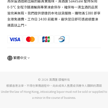
為保留酒造剛出廠的最真實風味，清酒匯 SakeSale 堅持採用
0-5°C 全程冷鏈運輸與專業凍倉保存，確保每一滴生酒的品質
皆完美無瑕。我們提供便捷的本地送貨服務，購物滿 $380 即享
全港免運費，工作日 14:00 前截單，最快翌日即可透過順豐凍
運直送上門。
繁體中文
© 2026 清酒匯 版權所有
根據香港法律，不得在業務過程中，向未成年人售賣或供應令人醺醉的酒類
Under the law of Hong Kong, intoxicating liquor must not be sold or supplied to
a minor in the course of business.