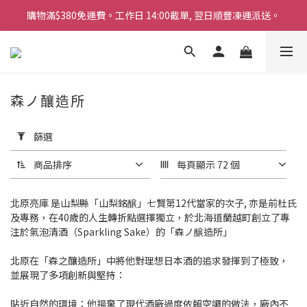
購物滿$380免運費。工作日 14:00截單, 翌日順豐凍運派送。
購物滿$380免運費。工作日 14:00截單, 翌日順豐凍運派送。
「720ml 清酒自由配 (Mix & Match)」$698 任選 4 支
消費滿$1000 即送六罐六甲啤酒
森ノ釀造所
購物滿$380免運費。工作日 14:00截單, 翌日順豐凍運派送。
套
用
篩選
篩
選
商品排序
每頁顯示 72 個
(0/20)
商
北原亮庫 是山梨縣「山梨銘醸」七賢第12代當家的次子, 亦是前杜氏
品
及專務，在40歲的人生轉折點選擇獨立，於北海道蘭越町創立了專
注於氣泡清酒（Sparkling Sake）的「森ノ醸造所」
類
別
北原在「森之釀造所」中將他對理想日本酒的追求發揮到了極致，
清
並展現了多項創新與堅持：
酒
(3)
貼近自然的環境：他揚棄了現代酒廠過度依賴空調的做法，廠內不