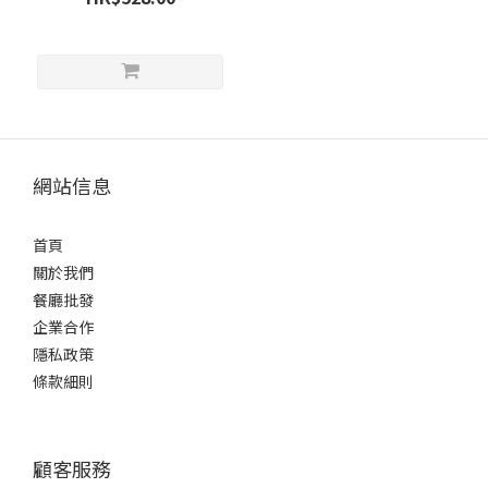
/
辛
口
微
甘
(1)
網站信息
口
感
風
首頁
味
關於我們
餐廳批發
適
中..
企業合作
(1)
隱私政策
條款細則
香
氣
微
顧客服務
強