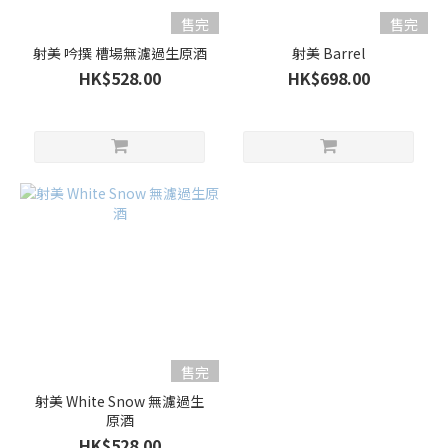
量
售完
售完
700ml
射美 吟撰 槽場無濾過生原酒
射美 Barrel
-
HK$528.00
HK$698.00
900ml
(7)
酒
精
度%
17 -
20%
(3)
15 -
16%
(4)
售完
射美 White Snow 無濾過生
甘
原酒
口
HK$528.00