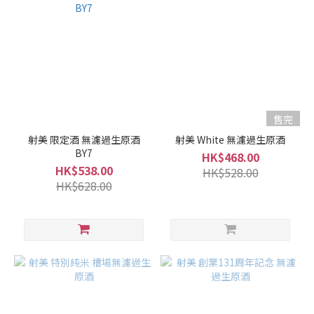
清
酒
級
別
純
米
售完
酒
射美 限定酒 無濾過生原酒
射美 White 無濾過生原酒
/
BY7
HK$468.00
特
HK$538.00
HK$528.00
別
HK$628.00
純
米
酒
(1)
純
米
吟
釀