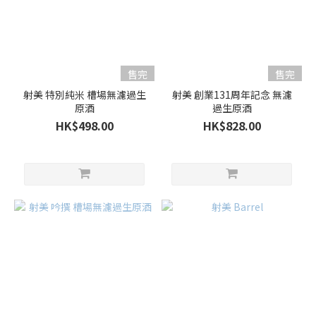
/
吟
釀
(5)
售完
售完
清
射美 特別純米 槽場無濾過生
射美 創業131周年記念 無濾
酒
原酒
過生原酒
類
HK$498.00
HK$828.00
型
濃
郁
型
(2)
果
香
型
(4)
容