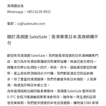
清酒匯店長
Whatsapp：+852 6130 4932
電郵：cs@sakesale.com
關於清酒匯 SakeSale：香港專業日本清酒網購平
台
歡迎來到清酒匯 SakeSale！我們是香港首選的日本酒網購專門
店，致力為本地酒迷搜羅過百款優質佳釀。無論您是在尋找一
樽難求的夢幻名柄如十四代、新政、而今，還是廣受歡迎的獺
祭、產土與各款頂級純米大吟釀，我們都能滿足您的品飲需
求。除了豐富的清酒選擇，我們亦嚴選多款日本燒酎、人氣果
酒、梅酒及珍稀日本威士忌。
為保留酒造剛出廠的最真實風味，清酒匯 SakeSale 堅持採用
0-5°C 全程冷鏈運輸與專業凍倉保存，確保每一滴生酒的品質
皆完美無瑕。我們提供便捷的本地送貨服務，購物滿 $380 即享