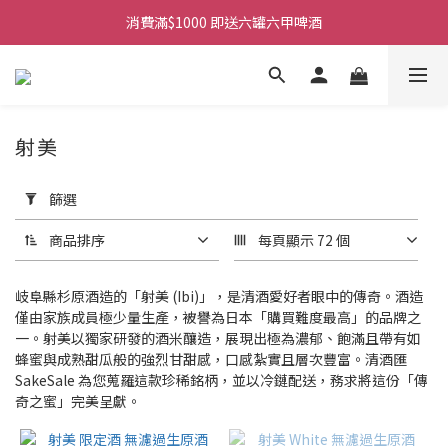
購物滿$380免運費。工作日 14:00截單, 翌日順豐凍運派送。
消費滿$1000 即送六罐六甲啤酒
購物滿$380免運費。工作日 14:00截單, 翌日順豐凍運派送。
射美
套
用
篩選
篩
選
商品排序
每頁顯示 72 個
(0/20)
商
岐阜縣杉原酒造的「射美 (Ibi)」，是清酒愛好者眼中的傳奇。酒造
品
僅由家族成員極少量生產，被譽為日本「購買難度最高」的品牌之
一。射美以獨家研發的酒米釀造，展現出極為濃郁、飽滿且帶有如
類
蜂蜜與成熟甜瓜般的強烈甘甜感，口感紮實且層次豐富。清酒匯
別
SakeSale 為您蒐羅這款珍稀銘柄，並以冷鏈配送，務求將這份「傳
清
奇之蜜」完美呈獻。
酒
(7)