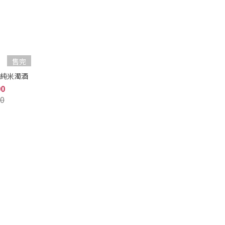
售完
 純米濁酒
00
0