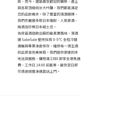
政、而今，還是廣受歡迎的獺祭、產土
與各款頂級純米大吟釀，我們都能滿足
您的品飲需求。除了豐富的清酒選擇，
我們亦嚴選多款日本燒酎、人氣果酒、
梅酒及珍稀日本威士忌。
為保留酒造剛出廠的最真實風味，清酒
匯 SakeSale 堅持採用 0-5°C 全程冷鏈
運輸與專業凍倉保存，確保每一滴生酒
的品質皆完美無瑕。我們提供便捷的本
地送貨服務，購物滿 $380 即享全港免運
費，工作日 14:00 前截單，最快翌日即
可透過順豐凍運直送上門。