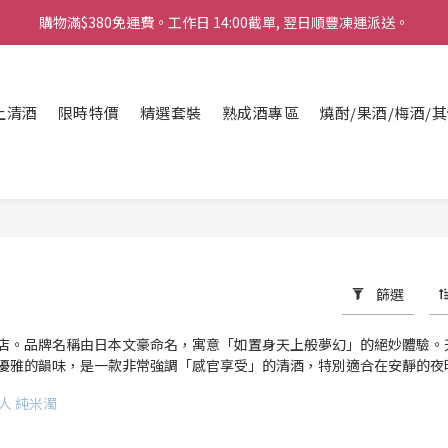
購物滿$380免運費。工作日 14:00截單, 翌日順豐凍運派送。
購物滿$380免運費。工作日 14:00截單, 翌日順豐凍運派送。
「720ml 清酒自由配 (Mix & Match)」$698 任選 4 支
消費滿$1000 即送六罐六甲啤酒
上清酒
限時特價
精選套裝
熟成酒專區
燒酎/果酒/梅酒/
購物滿$380免運費。工作日 14:00截單, 翌日順豐凍運派送。
篩選
店。品牌名稱由日本文豪命名，寓意「如置身天上般夢幻」的絕妙體驗。
優雅的韻味，是一款非常強調「感官享受」的清酒，特別適合在安靜的夜