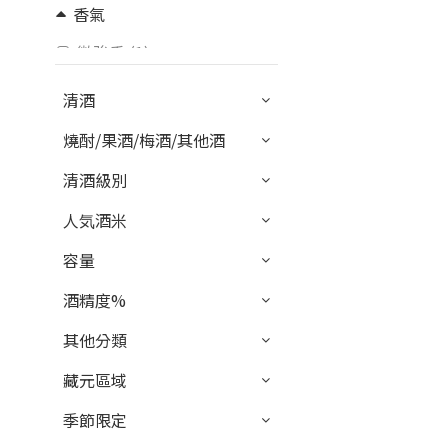
香氣
微強香 (1)
品牌
清酒
Tenjo Mugen 天上夢幻 (1)
燒酎/果酒/梅酒/其他酒
清酒級別
人気酒米
容量
酒精度%
其他分類
藏元區域
季節限定