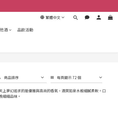
繁體中文
其他酒
品飲活動
商品排序
每頁顯示 72 個
天上夢幻追求的是優雅與高尚的香氣，酒質如泉水般細膩柔軟。口
晚細細品味。