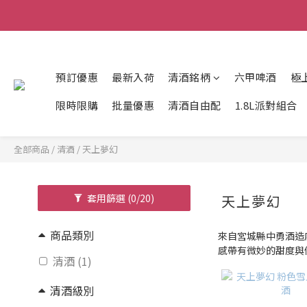
預訂優惠
最新入荷
清酒銘柄
六甲啤酒
極
限時限購
批量優惠
清酒自由配
1.8L派對組合
全部商品
/
清酒
/
天上夢幻
套用篩選
(0/20)
天上夢幻
商品類別
來自宮城縣中勇酒造
感帶有微妙的甜度與
清酒 (1)
清酒級別