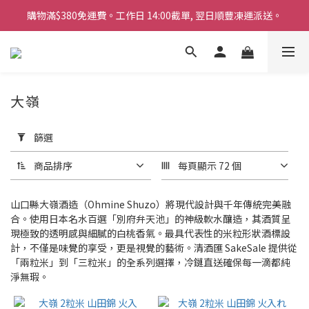
購物滿$380免運費。工作日 14:00截單, 翌日順豐凍運派送。
購物滿$380免運費。工作日 14:00截單, 翌日順豐凍運派送。
「720ml 清酒自由配 (Mix & Match)」$698 任選 4 支
消費滿$1000 即送六罐六甲啤酒
大嶺
購物滿$380免運費。工作日 14:00截單, 翌日順豐凍運派送。
套
用
篩選
篩
選
商品排序
每頁顯示 72 個
(0/20)
商
山口縣大嶺酒造（Ohmine Shuzo）將現代設計與千年傳統完美融
品
合。使用日本名水百選「別府弁天池」的神級軟水釀造，其酒質呈
現極致的透明感與細膩的白桃香氣。最具代表性的米粒形狀酒標設
類
計，不僅是味覺的享受，更是視覺的藝術。清酒匯 SakeSale 提供從
別
「兩粒米」到「三粒米」的全系列選擇，冷鏈直送確保每一滴都純
清
淨無瑕。
酒
(21)