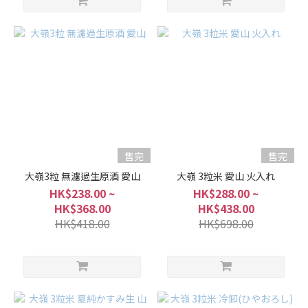
濃
厚
(4)
香
氣
適
中...
(1)
售完
售完
微
大嶺3粒 無濾過生原酒 愛山
大嶺 3粒米 愛山 火入れ
強
HK$238.00 ~
HK$288.00 ~
香
HK$368.00
HK$438.00
(13)
HK$418.00
HK$698.00
強
香
(7)
品