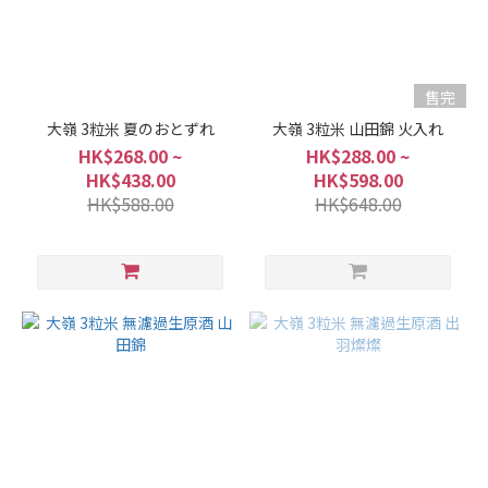
型
熟
成
型
售完
(1)
大嶺 3粒米 夏のおとずれ
大嶺 3粒米 山田錦 火入れ
濃
HK$268.00 ~
HK$288.00 ~
郁
HK$438.00
HK$598.00
型
HK$588.00
HK$648.00
(7)
爽
口
型
(6)
果
香
型
(7)