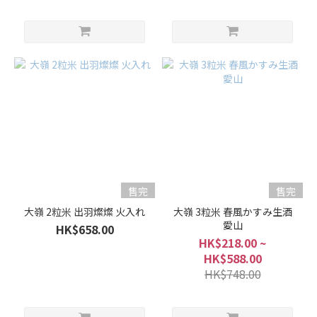
辛
(6)
口
感
風
味
淡
麗
(1)
微
售完
售完
淡
大嶺 2粒米 出羽燦燦 火入れ
大嶺 3粒米 春風かすみ生酒
麗
愛山
HK$658.00
(11)
HK$218.00 ~
適
HK$588.00
中..
HK$748.00
(5)
微