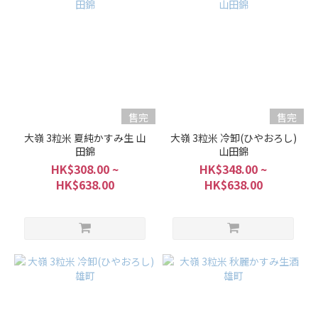
牌
Ohmine
大嶺
(21)
售完
售完
大嶺 3粒米 夏純かすみ生 山
大嶺 3粒米 冷卸(ひやおろし)
田錦
山田錦
HK$308.00 ~
HK$348.00 ~
HK$638.00
HK$638.00