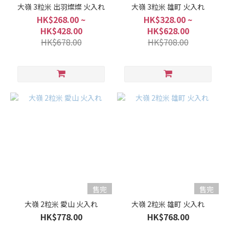
16%
大嶺 3粒米 出羽燦燦 火入れ
大嶺 3粒米 雄町 火入れ
(1)
HK$268.00 ~
HK$328.00 ~
HK$428.00
HK$628.00
10 -
HK$678.00
HK$708.00
14%
(20)
甘
口
/
辛
口
微
甘
(9)
適
售完
售完
中.
大嶺 2粒米 愛山 火入れ
大嶺 2粒米 雄町 火入れ
(6)
HK$778.00
HK$768.00
微