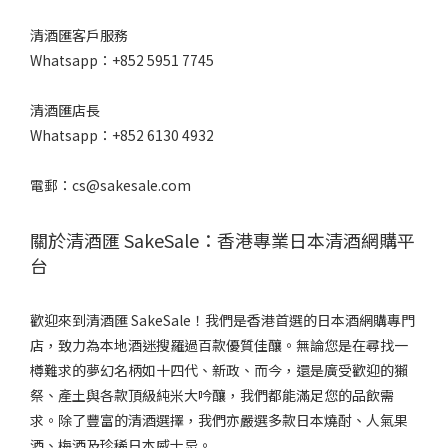
清酒匯客戶服務
Whatsapp：+852 5951 7745
清酒匯店長
Whatsapp：+852 6130 4932
電郵：cs@sakesale.com
關於清酒匯 SakeSale：香港專業日本清酒網購平
台
歡迎來到清酒匯 SakeSale！我們是香港首選的日本酒網購專門
店，致力為本地酒迷搜羅過百款優質佳釀。無論您是在尋找一
樽難求的夢幻名柄如十四代、新政、而今，還是廣受歡迎的獺
祭、產土與各款頂級純米大吟釀，我們都能滿足您的品飲需
求。除了豐富的清酒選擇，我們亦嚴選多款日本燒酎、人氣果
酒、梅酒及珍稀日本威士忌。