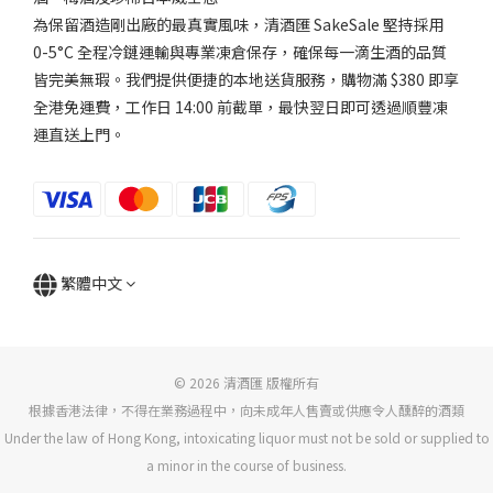
為保留酒造剛出廠的最真實風味，清酒匯 SakeSale 堅持採用
0-5°C 全程冷鏈運輸與專業凍倉保存，確保每一滴生酒的品質
皆完美無瑕。我們提供便捷的本地送貨服務，購物滿 $380 即享
全港免運費，工作日 14:00 前截單，最快翌日即可透過順豐凍
運直送上門。
繁體中文
© 2026 清酒匯 版權所有
根據香港法律，不得在業務過程中，向未成年人售賣或供應令人醺醉的酒類
Under the law of Hong Kong, intoxicating liquor must not be sold or supplied to
a minor in the course of business.