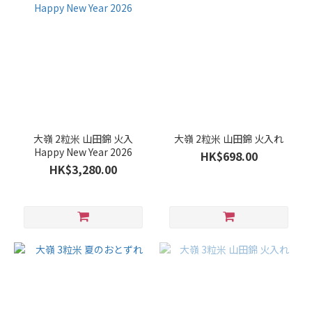
清
酒
級
別
純
米
大
大嶺 2粒米 山田錦 火入
大嶺 2粒米 山田錦 火入れ
吟
Happy New Year 2026
HK$698.00
釀
HK$3,280.00
/
大
吟
釀
(5)
清
酒
類