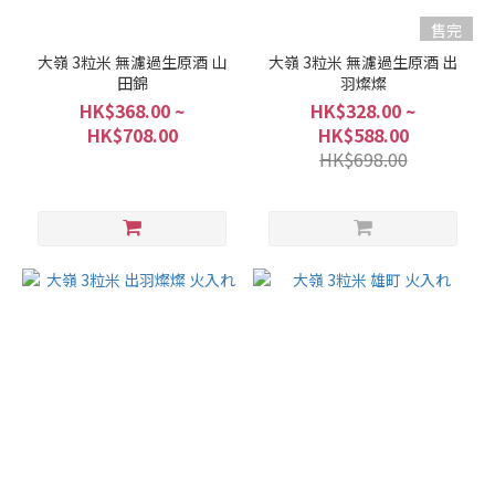
容
量
售完
大嶺 3粒米 無濾過生原酒 山
大嶺 3粒米 無濾過生原酒 出
1L -
田錦
羽燦燦
1.8L
HK$368.00 ~
HK$328.00 ~
(8)
HK$708.00
HK$588.00
700ml
HK$698.00
-
900ml
(20)
100ml
-
250ml
(2)
酒
精
度%
15 -