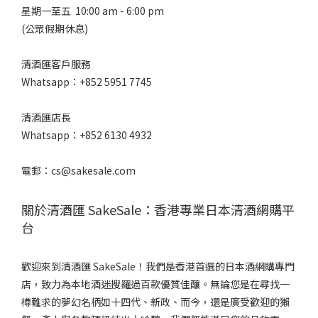
星期一至五 10:00 am - 6:00 pm
酒
(公眾假期休息)
精
度%
清酒匯客戶服務
17 -
Whatsapp：+852 5951 7745
20%
(2)
清酒匯店長
15 -
Whatsapp：+852 6130 4932
16%
(1)
電郵：cs@sakesale.com
甘
關於清酒匯 SakeSale：香港專業日本清酒網購平
口
/
台
辛
口
歡迎來到清酒匯 SakeSale！我們是香港首選的日本酒網購專門
微
店，致力為本地酒迷搜羅過百款優質佳釀。無論您是在尋找一
甘
樽難求的夢幻名柄如十四代、新政、而今，還是廣受歡迎的獺
(1)