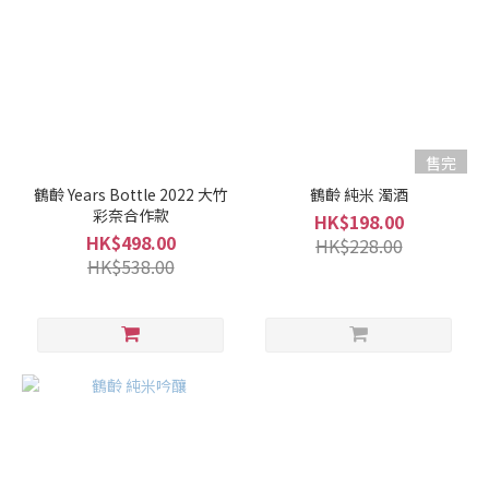
清
酒
級
別
純
售完
米
鶴齡 Years Bottle 2022 大竹
鶴齡 純米 濁酒
酒
彩奈合作款
HK$198.00
/
HK$498.00
HK$228.00
特
HK$538.00
別
純
米
酒
(1)
純
米
吟
釀