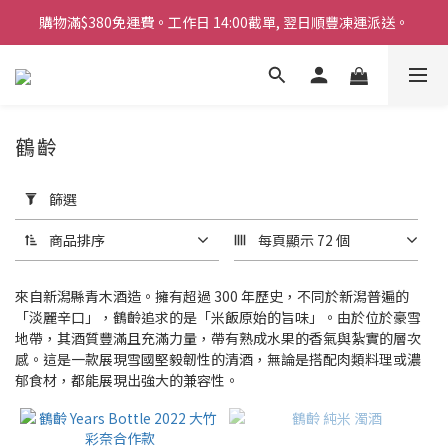
購物滿$380免運費。工作日 14:00截單, 翌日順豐凍運派送。
購物滿$380免運費。工作日 14:00截單, 翌日順豐凍運派送。
「720ml 清酒自由配 (Mix & Match)」$698 任選 4 支
消費滿$1000 即送六罐六甲啤酒
鶴齡
購物滿$380免運費。工作日 14:00截單, 翌日順豐凍運派送。
套
用
篩選
篩
選
商品排序
每頁顯示 72 個
(0/20)
商
來自新潟縣青木酒造。擁有超過 300 年歷史，不同於新潟普遍的
品
「淡麗辛口」，鶴齡追求的是「米飯原始的旨味」。由於位於豪雪
地帶，其酒質豐滿且充滿力量，帶有熟成水果的香氣與紮實的層次
類
感。這是一款展現雪國堅毅韌性的清酒，無論是搭配肉類料理或濃
別
郁食材，都能展現出強大的兼容性。
清
酒
(3)