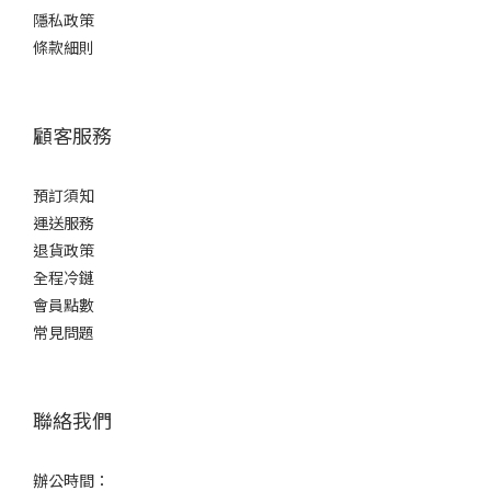
濃
隱私政策
郁
條款細則
型
(2)
爽
顧客服務
口
型
預訂須知
(1)
運送服務
容
退貨政策
量
全程冷鏈
會員點數
1L -
常見問題
1.8L
(1)
700ml
聯絡我們
-
900ml
(2)
辦公時間：