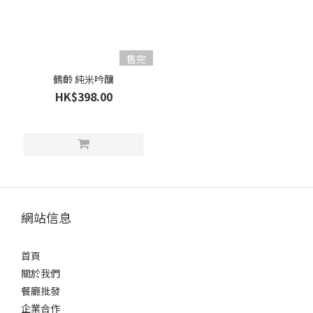
/
吟
釀
(1)
售完
鶴齡 純米吟釀
純
HK$398.00
米
大
吟
釀
/
大
吟
釀
網站信息
(1)
清
首頁
酒
關於我們
類
餐廳批發
型
企業合作