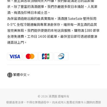
祭、產土與各款頂級純米大吟釀，我們都能滿足您的品飲需
求。除了豐富的清酒選擇，我們亦嚴選多款日本燒酎、人氣果
適
中.
酒、梅酒及珍稀日本威士忌。
(2)
為保留酒造剛出廠的最真實風味，清酒匯 SakeSale 堅持採用
0-5°C 全程冷鏈運輸與專業凍倉保存，確保每一滴生酒的品質
口
皆完美無瑕。我們提供便捷的本地送貨服務，購物滿 $380 即享
感
全港免運費，工作日 14:00 前截單，最快翌日即可透過順豐凍
風
運直送上門。
味
適
中..
(1)
微
繁體中文
濃
厚
(2)
© 2026 清酒匯 版權所有
香
氣
根據香港法律，不得在業務過程中，向未成年人售賣或供應令人醺醉的酒類