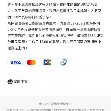
麗
祭、產土與各款頂級純米大吟釀，我們都能滿足您的品飲需
(1)
求。除了豐富的清酒選擇，我們亦嚴選多款日本燒酎、人氣果
微
酒、梅酒及珍稀日本威士忌。
淡
為保留酒造剛出廠的最真實風味，清酒匯 SakeSale 堅持採用
麗
0-5°C 全程冷鏈運輸與專業凍倉保存，確保每一滴生酒的品質
(1)
皆完美無瑕。我們提供便捷的本地送貨服務，購物滿 $380 即享
適
全港免運費，工作日 14:00 前截單，最快翌日即可透過順豐凍
中..
運直送上門。
(1)
香
氣
適
繁體中文
中...
(2)
微
強
© 2026 清酒匯 版權所有
香
根據香港法律，不得在業務過程中，向未成年人售賣或供應令人醺醉的酒類