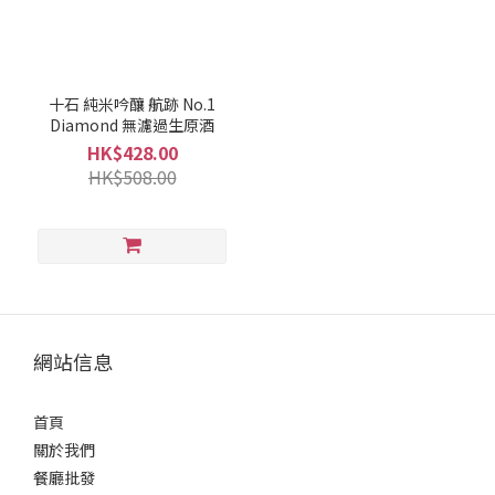
/
吟
釀
(2)
十石 純米吟釀 航跡 No.1
Diamond 無濾過生原酒
清
HK$428.00
酒
HK$508.00
類
型
爽
口
型
(2)
網站信息
果
香
型
首頁
(1)
關於我們
餐廳批發
容