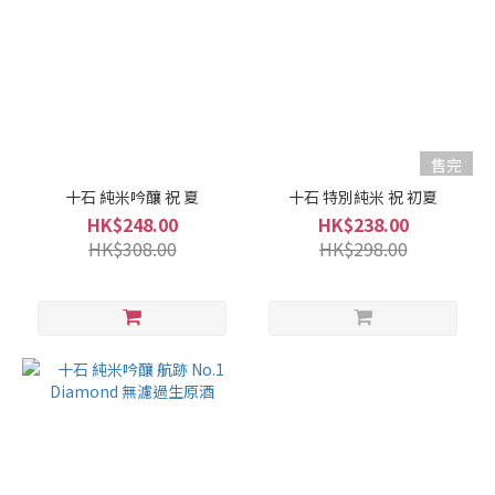
清
酒
級
別
純
售完
米
十石 純米吟釀 祝 夏
十石 特別純米 祝 初夏
酒
HK$248.00
HK$238.00
/
HK$308.00
HK$298.00
特
別
純
米
酒
(1)
純
米
吟
釀