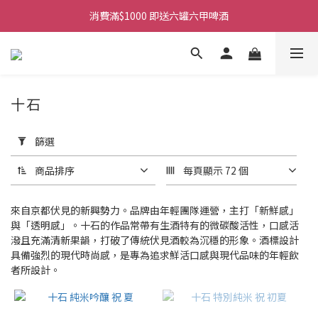
購物滿$380免運費。工作日 14:00截單, 翌日順豐凍運派送。
消費滿$1000 即送六罐六甲啤酒
購物滿$380免運費。工作日 14:00截單, 翌日順豐凍運派送。
十石
套
用
篩選
篩
選
商品排序
每頁顯示 72 個
(0/20)
商
來自京都伏見的新興勢力。品牌由年輕團隊運營，主打「新鮮感」
品
與「透明感」。十石的作品常帶有生酒特有的微碳酸活性，口感活
潑且充滿清新果韻，打破了傳統伏見酒較為沉穩的形象。酒標設計
類
具備強烈的現代時尚感，是專為追求鮮活口感與現代品味的年輕飲
別
者所設計。
清
酒
(3)