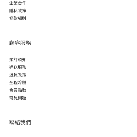
企業合作
量
隱私政策
1L -
條款細則
1.8L
(1)
700ml
顧客服務
-
900ml
預訂須知
(2)
運送服務
酒
退貨政策
精
全程冷鏈
度%
會員點數
常見問題
15 -
16%
(3)
聯絡我們
甘
口