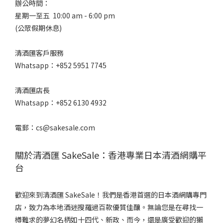
/
辦公時間：
辛
星期一至五 10:00 am - 6:00 pm
口
(公眾假期休息)
適
清酒匯客戶服務
中.
(1)
Whatsapp：+852 5951 7745
微
清酒匯店長
辛
Whatsapp：+852 6130 4932
(1)
辛
電郵：cs@sakesale.com
口
(1)
關於清酒匯 SakeSale：香港專業日本清酒網購平
口
台
感
風
歡迎來到清酒匯 SakeSale！我們是香港首選的日本酒網購專門
味
店，致力為本地酒迷搜羅過百款優質佳釀。無論您是在尋找一
淡
樽難求的夢幻名柄如十四代、新政、而今，還是廣受歡迎的獺