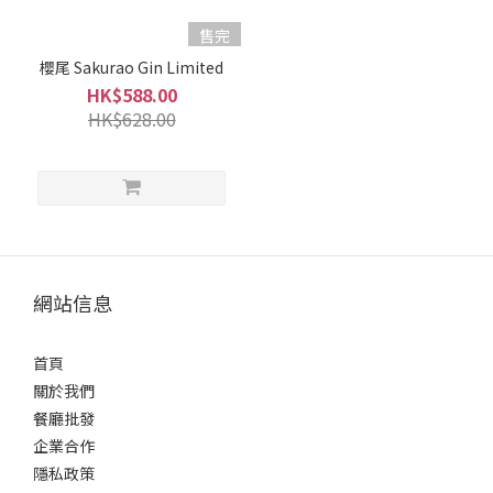
(1)
售完
容
櫻尾 Sakurao Gin Limited
量
HK$588.00
HK$628.00
700ml
-
900ml
(1)
酒
精
網站信息
度%
40%
首頁
+
(1)
關於我們
餐廳批發
品
企業合作
牌
隱私政策