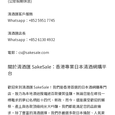
(公眾假期休息)
清酒匯客戶服務
Whatsapp：+852 5951 7745
清酒匯店長
Whatsapp：+852 6130 4932
電郵：cs@sakesale.com
關於清酒匯 SakeSale：香港專業日本清酒網購平
台
歡迎來到清酒匯 SakeSale！我們是香港首選的日本酒網購專門
店，致力為本地酒迷搜羅過百款優質佳釀。無論您是在尋找一
樽難求的夢幻名柄如十四代、新政、而今，還是廣受歡迎的獺
祭、產土與各款頂級純米大吟釀，我們都能滿足您的品飲需
求。除了豐富的清酒選擇，我們亦嚴選多款日本燒酎、人氣果