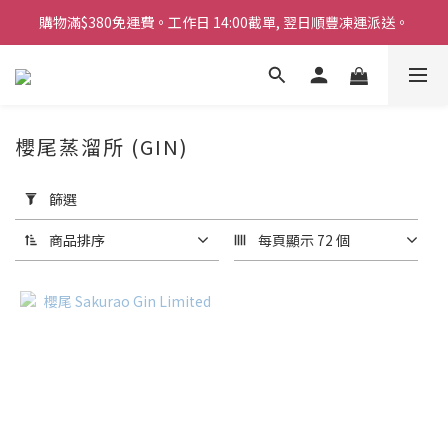
購物滿$380免運費。工作日 14:00截單, 翌日順豐凍運派送。
購物滿$380免運費。工作日 14:00截單, 翌日順豐凍運派送。
「720ml 清酒自由配 (Mix & Match)」$698 任選 4 支
消費滿$1000 即送六罐六甲啤酒
櫻尾蒸溜所 (GIN)
購物滿$380免運費。工作日 14:00截單, 翌日順豐凍運派送。
套
用
篩選
篩
選
商品排序
每頁顯示 72 個
(0/20)
商
品
類
別
其
他
酒