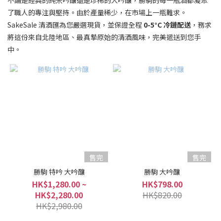
不論是經典的純米吟釀還是珍稀的大吟釀，勝駒的每一瓶酒都凝聚
了職人的專注與堅持。由於產量稀少，在市場上一瓶難求。
清
SakeSale 清酒匯為您嚴選現貨，並保證全程
0-5°C 冷鏈配送
，務求
酒
將這份來自北陸地區、最真摯原始的清酒風味，完美遞送到您手
級
中。
別
普
通
酒
(1)
本
釀
造
/
售完
售完
特
勝駒 特吟 大吟釀
勝駒 大吟釀
別
HK$1,280.00 ~
HK$798.00
本
HK$2,280.00
HK$820.00
釀
HK$2,980.00
造
(1)