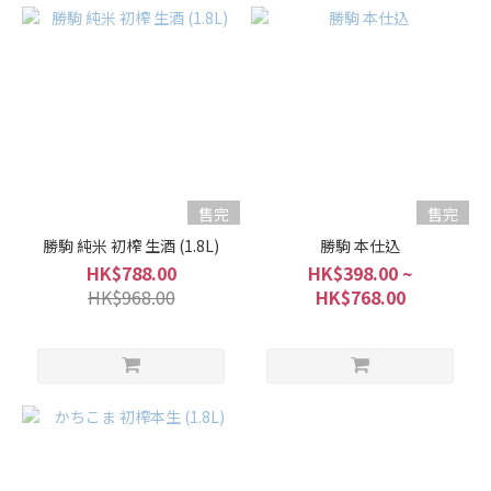
純
米
大
吟
釀
/
大
吟
釀
售完
售完
(2)
勝駒 純米 初榨 生酒 (1.8L)
勝駒 本仕込
清
HK$788.00
HK$398.00 ~
酒
HK$968.00
HK$768.00
類
型
濃
郁
型
(1)