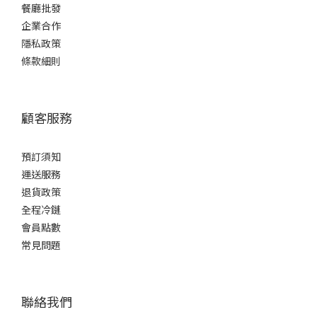
酒
餐廳批發
精
企業合作
度%
隱私政策
條款細則
17 -
20%
(3)
顧客服務
15 -
16%
(4)
預訂須知
運送服務
甘
退貨政策
口
全程冷鏈
/
會員點數
辛
口
常見問題
微
甘
聯絡我們
(1)