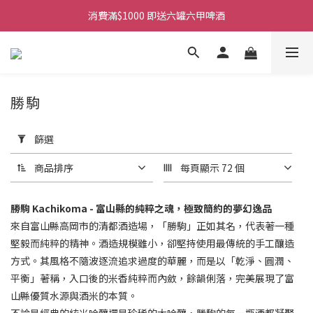
購物滿$380免運費。工作日 14:00截單, 翌日順豐凍運派送。
消費滿$1000 即送六罐六甲啤酒
購物滿$380免運費。工作日 14:00截單, 翌日順豐凍運派送。
勝駒
套
用
篩選
篩
選
商品排序
每頁顯示 72 個
(0/20)
商
勝駒 Kachikoma - 富山縣的純粹之魂，極致簡約的夢幻逸品
品
來自富山縣高岡市的清都酒造場，「勝駒」正如其名，代表著一種
類
堅毅而純粹的精神。酒造規模雖小，卻堅持使用最傳統的手工釀造
別
方式。其風格不隨波逐流追求過度的華麗，而是以「乾淨、圓潤、
平衡」著稱，入口後的米香純粹而內斂，餘韻俐落，完美展現了富
清
酒
山縣優質水源與酒米的本質。
(7)