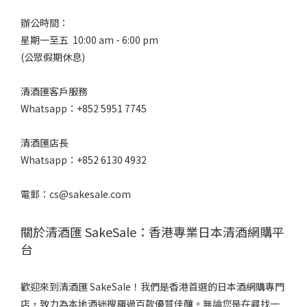
微
辦公時間：
辛
星期一至五 10:00 am - 6:00 pm
(4)
(公眾假期休息)
辛
口
清酒匯客戶服務
(1)
Whatsapp：+852 5951 7745
甘
口
清酒匯店長
(1)
Whatsapp：+852 6130 4932
口
感
電郵：cs@sakesale.com
風
味
關於清酒匯 SakeSale：香港專業日本清酒網購平
台
微
淡
麗
歡迎來到清酒匯 SakeSale！我們是香港首選的日本酒網購專門
(1)
店，致力為本地酒迷搜羅過百款優質佳釀。無論您是在尋找一