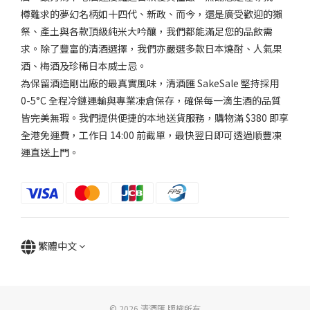
適
樽難求的夢幻名柄如十四代、新政、而今，還是廣受歡迎的獺
中..
祭、產土與各款頂級純米大吟釀，我們都能滿足您的品飲需
(6)
求。除了豐富的清酒選擇，我們亦嚴選多款日本燒酎、人氣果
酒、梅酒及珍稀日本威士忌。
香
為保留酒造剛出廠的最真實風味，清酒匯 SakeSale 堅持採用
氣
0-5°C 全程冷鏈運輸與專業凍倉保存，確保每一滴生酒的品質
微
皆完美無瑕。我們提供便捷的本地送貨服務，購物滿 $380 即享
弱
全港免運費，工作日 14:00 前截單，最快翌日即可透過順豐凍
香
運直送上門。
(1)
適
中...
(6)
品
繁體中文
牌
Kachikoma
勝駒 (7)
© 2026 清酒匯 版權所有