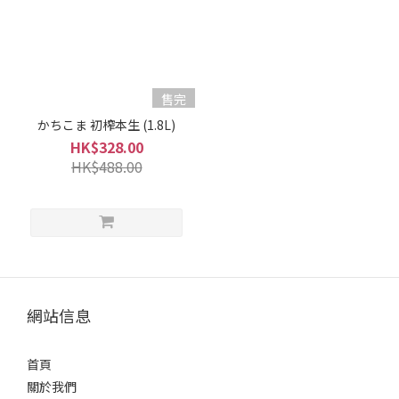
爽
口
型
(4)
果
售完
香
かちこま 初榨本生 (1.8L)
型
HK$328.00
(2)
HK$488.00
容
量
1L -
1.8L
(6)
700ml
網站信息
-
900ml
首頁
(5)
關於我們