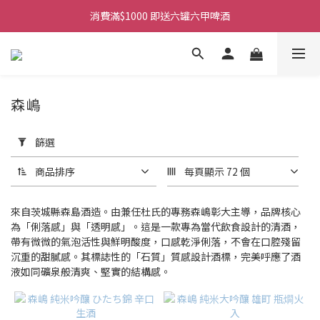
購物滿$380免運費。工作日 14:00截單, 翌日順豐凍運派送。
消費滿$1000 即送六罐六甲啤酒
購物滿$380免運費。工作日 14:00截單, 翌日順豐凍運派送。
森嶋
套
用
篩選
篩
選
商品排序
每頁顯示 72 個
(0/20)
商
來自茨城縣森島酒造。由兼任杜氏的專務森嶋彰大主導，品牌核心
品
為「俐落感」與「透明感」。這是一款專為當代飲食設計的清酒，
帶有微微的氣泡活性與鮮明酸度，口感乾淨俐落，不會在口腔殘留
類
沉重的甜膩感。其標誌性的「石質」質感設計酒標，完美呼應了酒
別
液如同礦泉般清爽、堅實的結構感。
清
酒
(3)