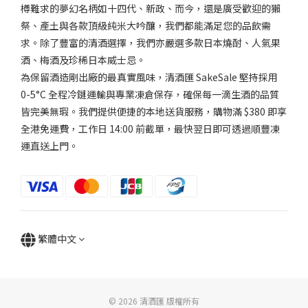
樽難求的夢幻名柄如十四代、新政、而今，還是廣受歡迎的獺
氣
祭、產土與各款頂級純米大吟釀，我們都能滿足您的品飲需
微
求。除了豐富的清酒選擇，我們亦嚴選多款日本燒酎、人氣果
弱
酒、梅酒及珍稀日本威士忌。
香
為保留酒造剛出廠的最真實風味，清酒匯 SakeSale 堅持採用
(1)
0-5°C 全程冷鏈運輸與專業凍倉保存，確保每一滴生酒的品質
適
皆完美無瑕。我們提供便捷的本地送貨服務，購物滿 $380 即享
中...
全港免運費，工作日 14:00 前截單，最快翌日即可透過順豐凍
(2)
運直送上門。
品
牌
Morishima
森嶋 (3)
繁體中文
© 2026 清酒匯 版權所有