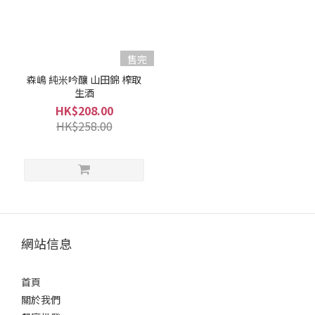
大
吟
釀
(1)
售完
森嶋 純米吟釀 山田錦 榨取
清
生酒
酒
HK$208.00
類
HK$258.00
型
爽
口
型
(2)
容
網站信息
量
700ml
首頁
-
關於我們
900ml