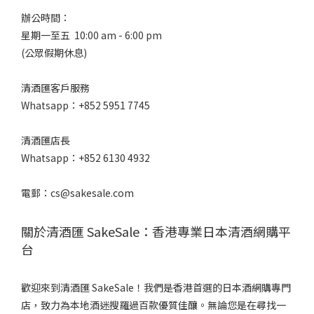
辛
辦公時間：
(1)
星期一至五 10:00 am - 6:00 pm
辛
(公眾假期休息)
口
(1)
清酒匯客戶服務
口
Whatsapp：+852 5951 7745
感
風
清酒匯店長
味
Whatsapp：+852 6130 4932
微
電郵：cs@sakesale.com
淡
麗
(1)
關於清酒匯 SakeSale：香港專業日本清酒網購平
台
適
中..
(2)
歡迎來到清酒匯 SakeSale！我們是香港首選的日本酒網購專門
店，致力為本地酒迷搜羅過百款優質佳釀。無論您是在尋找一
香