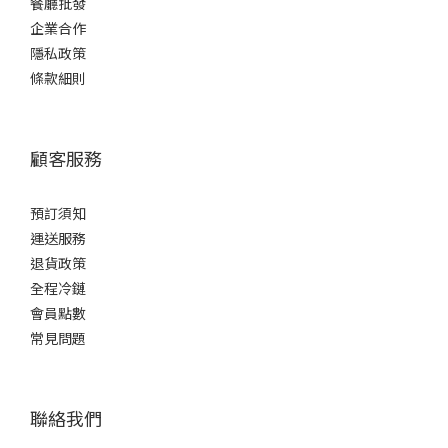
餐廳批發
(3)
企業合作
隱私政策
酒
條款細則
精
度%
15 -
顧客服務
16%
(3)
預訂須知
甘
運送服務
口
退貨政策
/
全程冷鏈
辛
會員點數
口
常見問題
微
甘
(1)
聯絡我們
微