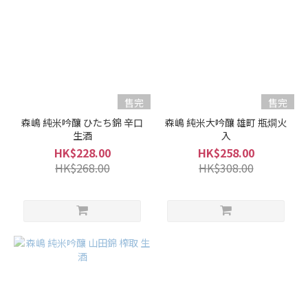
清
酒
級
別
純
售完
售完
米
森嶋 純米吟釀 ひたち錦 辛口
森嶋 純米大吟釀 雄町 瓶燗火
吟
生酒
入
釀
HK$228.00
HK$258.00
/
HK$268.00
HK$308.00
吟
釀
(2)
純
米
大
吟
釀
/