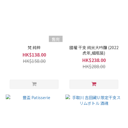
滿壽泉 (7)
Kokuryu
黑龍 (3)
Zaku
作
售完
(3)
梵 純粹
國權 干支 純米大吟釀 (2022
虎年,細瓶裝)
Kokken
HK$138.00
國權
HK$238.00
HK$158.00
(2)
HK$288.00
Kunizakani
國盛 (2)
Ryujimmaru
龍神丸 (2)
Born
梵
(1)