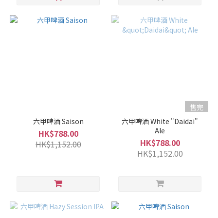
濃
郁
型
(14)
爽
口
型
(9)
售完
果
香
六甲啤酒 Saison
六甲啤酒 White "Daidai"
Ale
型
HK$788.00
HK$788.00
(12)
HK$1,152.00
HK$1,152.00
容
量
1L -
1.8L
(13)