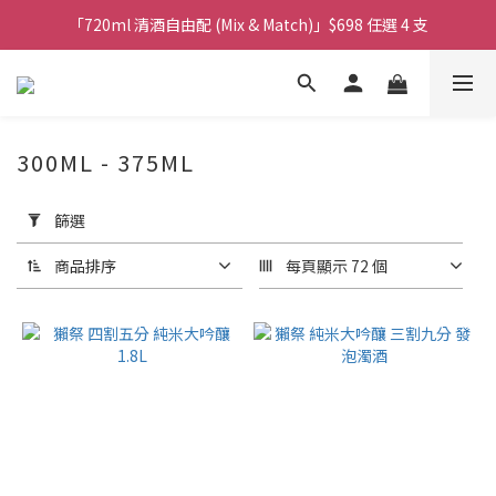
購物滿$380免運費。工作日 14:00截單, 翌日順豐凍運派送。
「720ml 清酒自由配 (Mix & Match)」$698 任選 4 支
消費滿$1000 即送六罐六甲啤酒
購物滿$380免運費。工作日 14:00截單, 翌日順豐凍運派送。
300ML - 375ML
套
用
篩選
篩
選
商品排序
每頁顯示 72 個
(0/20)
商
品
類
別
其
他
酒