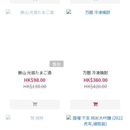
微
強
香
(12)
強
香
(8)
品
售完
牌
勝山 元祖たまご酒
万曆 冷凍燒酎
Dassai
HK$98.00
HK$360.00
獺祭
HK$138.00
HK$420.00
(10)
Rokko
Beer
六甲啤
酒 (9)
Masuizumi