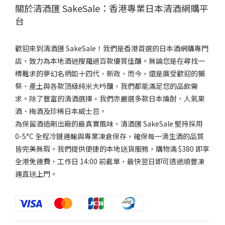
關於清酒匯 SakeSale：香港專業日本清酒網購平
台
歡迎來到清酒匯 SakeSale！我們是香港首選的日本酒網購專門
店，致力為本地酒迷搜羅過百款優質佳釀。無論您是在尋找一
樽難求的夢幻名柄如十四代、新政、而今，還是廣受歡迎的獺
祭、產土與各款頂級純米大吟釀，我們都能滿足您的品飲需
求。除了豐富的清酒選擇，我們亦嚴選多款日本燒酎、人氣果
酒、梅酒及珍稀日本威士忌。
為保留酒造剛出廠的最真實風味，清酒匯 SakeSale 堅持採用
0-5°C 全程冷鏈運輸與專業凍倉保存，確保每一滴生酒的品質
皆完美無瑕。我們提供便捷的本地送貨服務，購物滿 $380 即享
全港免運費，工作日 14:00 前截單，最快翌日即可透過順豐凍
運直送上門。