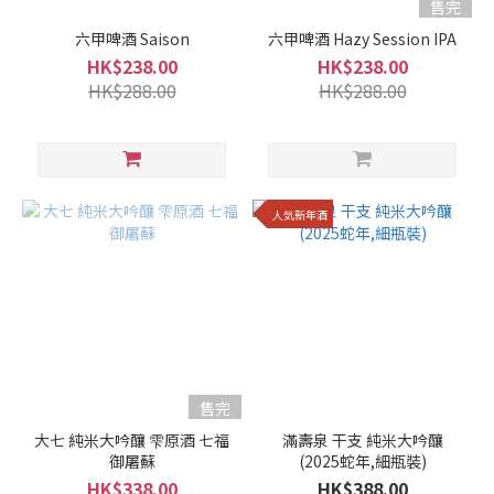
售完
口
六甲啤酒 Saison
六甲啤酒 Hazy Session IPA
微
HK$238.00
HK$238.00
甘
HK$288.00
HK$288.00
(4)
適
中.
(12)
人気新年酒
微
辛
(13)
甘
口
(3)
售完
口
大七 純米大吟釀 雫原酒 七福
感
滿壽泉 干支 純米大吟釀
御屠蘇
(2025蛇年,細瓶裝)
風
HK$338.00
HK$388.00
味