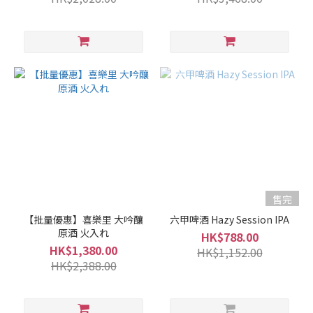
(6)
純
米
大
吟
釀 /
大
吟
釀
(25)
清
售完
酒
類
【批量優惠】喜樂里 大吟釀
六甲啤酒 Hazy Session IPA
原酒 火入れ
型
HK$788.00
HK$1,380.00
HK$1,152.00
熟
HK$2,388.00
成
型
(1)