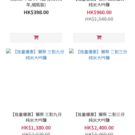
級
年,細瓶裝)
純米大吟釀
別
HK$398.00
HK$960.00
HK$1,548.00
純
米
酒
/
特
別
純
米
酒
(3)
純
米
吟
釀
【批量優惠】獺祭 三割九分
【批量優惠】獺祭 二割三分
/
純米大吟釀
純米大吟釀
吟
HK$1,380.00
HK$2,400.00
釀
HK$2,028.00
HK$3,468.00