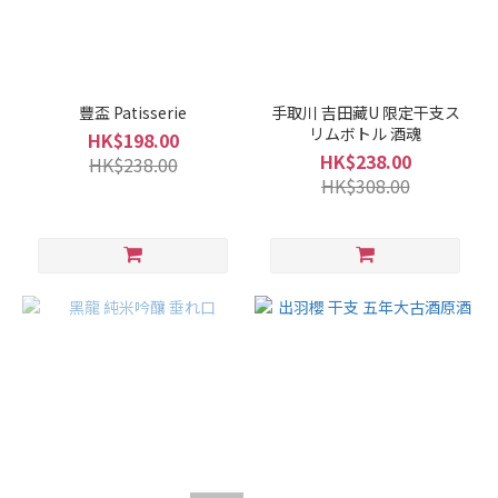
看
更
多
豐盃 Patisserie
手取川 吉田藏U 限定干支ス
リムボトル 酒魂
HK$198.00
HK$238.00
HK$238.00
HK$308.00