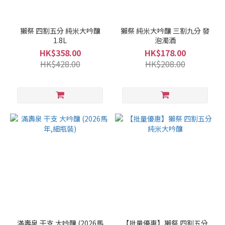
(1)
啤
獺祭 四割五分 純米大吟釀
獺祭 純米大吟釀 三割九分 發
酒
1.8L
泡濁酒
(9)
HK$358.00
HK$178.00
HK$428.00
HK$208.00
果
酒/
梅
酒
(2)
燒
酎
(1)
清
酒
(36)
清
酒
滿壽泉 干支 大吟釀 (2026馬
【批量優惠】獺祭 四割五分