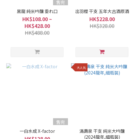
售完
黑龍 純米吟釀 垂れ口
出羽櫻 干支 五年大古酒原酒
HK$108.00 ~
HK$228.00
HK$428.00
HK$328.00
HK$488.00
大人気
售完
一白水成 X-factor
滿壽泉 干支 純米大吟釀
(2024龍年,細瓶裝)
HK$128.00