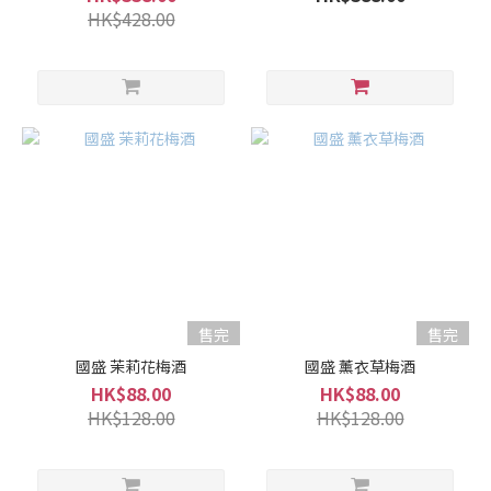
HK$428.00
微
淡
麗
(10)
適
中..
(12)
微
濃
厚
(9)
售完
售完
香
國盛 茉莉花梅酒
國盛 薰衣草梅酒
氣
HK$88.00
HK$88.00
HK$128.00
HK$128.00
適
中...
(11)