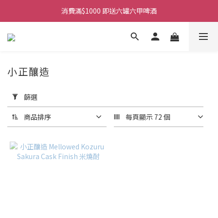
購物滿$380免運費。工作日 14:00截單, 翌日順豐凍運派送。
消費滿$1000 即送六罐六甲啤酒
購物滿$380免運費。工作日 14:00截單, 翌日順豐凍運派送。
小正釀造
套
用
篩選
篩
選
商品排序
每頁顯示 72 個
(0/20)
商
品
類
別
燒
酎
(1)