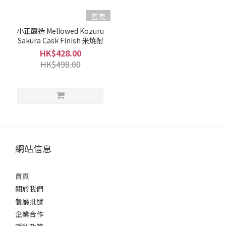
售完
容
量
小正釀造 Mellowed Kozuru
Sakura Cask Finish 米燒酎
700ml
HK$428.00
-
HK$498.00
900ml
(1)
酒
精
度%
40%
網站信息
+
(1)
首頁
關於我們
品
牌
餐廳批發
企業合作
Komasa