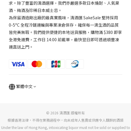
求。除了豐富的清酒選擇，我們亦嚴選多款日本燒酎、人氣果
酒、梅酒及珍稀日本威士忌。
為保留酒造剛出廠的最真實風味，清酒匯 SakeSale 堅持採用
0-5°C 全程冷鏈運輸與專業凍倉保存，確保每一滴生酒的品質
皆完美無瑕。我們提供便捷的本地送貨服務，購物滿 $380 即享
全港免運費，工作日 14:00 前截單，最快翌日即可透過順豐凍
運直送上門。
繁體中文
© 2026 清酒匯 版權所有
根據香港法律，不得在業務過程中，向未成年人售賣或供應令人醺醉的酒類
Under the law of Hong Kong, intoxicating liquor must not be sold or supplied to