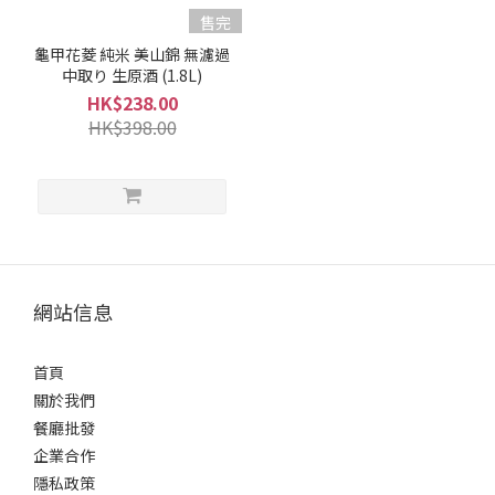
濃
售完
郁
龜甲花菱 純米 美山錦 無濾過
型
中取り 生原酒 (1.8L)
(2)
HK$238.00
果
HK$398.00
香
型
(3)
容
量
網站信息
1L -
1.8L
(5)
首頁
關於我們
酒
餐廳批發
精
企業合作
度%
隱私政策