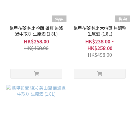
/
吟
釀
售完
售完
(3)
龜甲花菱 純米吟釀 雄町 無濾
龜甲花菱 純米大吟釀 無調整
過中取り 生原酒 (1.8L)
生原酒 (1.8L)
純
HK$258.00
HK$238.00 ~
米
HK$468.00
HK$258.00
大
HK$498.00
吟
釀
/
大
吟
釀
(1)
清
酒
類
型