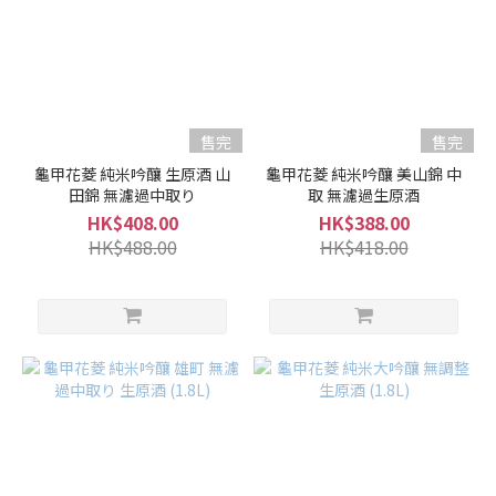
清
酒
級
別
售完
售完
純
龜甲花菱 純米吟釀 生原酒 山
龜甲花菱 純米吟釀 美山錦 中
米
田錦 無濾過中取り
取 無濾過生原酒
酒
HK$408.00
HK$388.00
/
HK$488.00
HK$418.00
特
別
純
米
酒
(1)
純
米
吟
釀