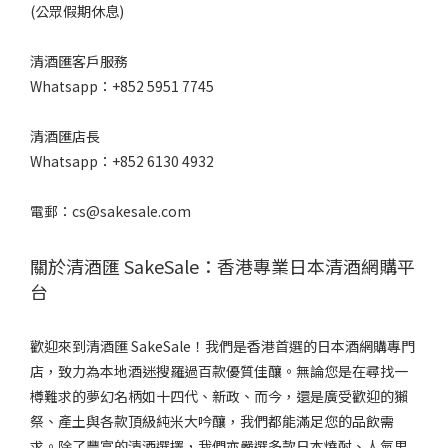
微
(公眾假期休息)
辛
(1)
清酒匯客戶服務
Whatsapp：+852 5951 7745
口
感
清酒匯店長
風
味
Whatsapp：+852 6130 4932
適
電郵：cs@sakesale.com
中..
(4)
關於清酒匯 SakeSale：香港專業日本清酒網購平
微
台
濃
厚
(1)
歡迎來到清酒匯 SakeSale！我們是香港首選的日本酒網購專門
店，致力為本地酒迷搜羅過百款優質佳釀。無論您是在尋找一
香
樽難求的夢幻名柄如十四代、新政、而今，還是廣受歡迎的獺
氣
祭、產土與各款頂級純米大吟釀，我們都能滿足您的品飲需
適
求。除了豐富的清酒選擇，我們亦嚴選多款日本燒酎、人氣果