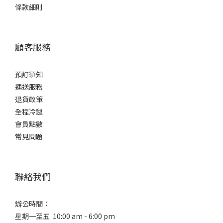
17 -
條款細則
20%
(3)
15 -
顧客服務
16%
(2)
預訂須知
甘
運送服務
口
退貨政策
/
全程冷鏈
辛
會員點數
口
常見問題
微
甘
(2)
聯絡我們
適
中.
辦公時間：
(2)
星期一至五 10:00 am - 6:00 pm