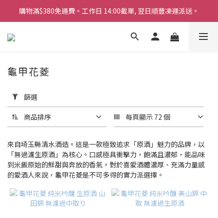
購物滿$380免運費。工作日 14:00截單, 翌日順豐凍運派送。
購物滿$380免運費。工作日 14:00截單, 翌日順豐凍運派送。
「720ml 清酒自由配 (Mix & Match)」$698 任選 4 支
消費滿$1000 即送六罐六甲啤酒
龜甲花菱
購物滿$380免運費。工作日 14:00截單, 翌日順豐凍運派送。
套
用
篩選
篩
選
商品排序
每頁顯示 72 個
(0/20)
商
來自埼玉縣清水酒造。這是一款極致追求「原酒」魅力的品牌，以
品
「無過濾生原酒」為核心。口感極具衝擊力，飽滿且濃郁，能品味
到米飯原始的鮮甜與奔放的香氣。對於喜愛酒體濃厚、充滿力量感
類
的愛酒人來說，龜甲花菱是不可多得的實力派選擇。
別
清
酒
(5)