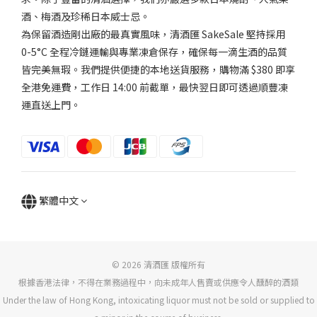
中...
酒、梅酒及珍稀日本威士忌。
(1)
為保留酒造剛出廠的最真實風味，清酒匯 SakeSale 堅持採用
0-5°C 全程冷鏈運輸與專業凍倉保存，確保每一滴生酒的品質
微
強
皆完美無瑕。我們提供便捷的本地送貨服務，購物滿 $380 即享
香
全港免運費，工作日 14:00 前截單，最快翌日即可透過順豐凍
(4)
運直送上門。
品
牌
Kikkokabishi
龜甲花菱 (4)
繁體中文
Kikkou
Hanabishi
龜甲花菱
(1)
© 2026 清酒匯 版權所有
根據香港法律，不得在業務過程中，向未成年人售賣或供應令人醺醉的酒類
Under the law of Hong Kong, intoxicating liquor must not be sold or supplied to