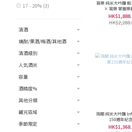
寫樂 純米大吟釀 輕濁 
17 - 20% (3)
× 寫樂 掌握樂
15 - 16% (18)
HK$1,888.
HK$2,288.
10 - 14% (24)
清酒
5 - 9% (1)
燒酎/果酒/梅酒/其他酒
甘口 / 辛口
清酒級別
微甘 (14)
人気酒米
適中. (15)
容量
微辛 (2)
酒精度%
辛口 (1)
其他分類
甘口 (4)
藏元區域
口感風味
両關 純米大吟釀 Infi
150週年紀
季節限定
微淡麗 (4)
HK$1,368.