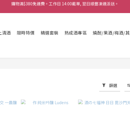
購物滿$380免運費。工作日 14:00截單, 翌日順豐凍運派送。
「720ml 清酒自由配 (Mix & Match)」$698 任選 4 支
消費滿$1000 即送六罐六甲啤酒
上清酒
購物滿$380免運費。工作日 14:00截單, 翌日順豐凍運派送。
限時特價
精選套裝
熟成酒專區
燒酎/果酒/梅酒/
篩選