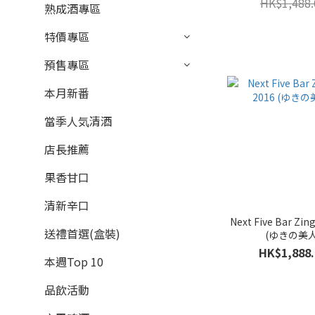
HK$1,488.
熟成酒專區
適中.. (13)
微濃厚 (17)
特價專區
香氣
預售專區
微弱香 (1)
本月新番
適中... (11)
當季人気清酒
微強香 (17)
店長推薦
強香 (5)
果香甘口
品牌
清新辛口
Aramasa 新政 (18)
Next Five Bar Zin
送禮首選(盒裝)
(ゆきの美人
Kokuryu 黑龍 (4)
HK$1,888.
本週Top 10
Kazenomori 風之森 (3)
品飲活動
Sharaku 寫樂 (3)