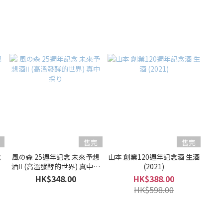
售完
售完
念
風の森 25週年記念 未來予想
山本 創業120週年記念酒 生酒
酒ⅠⅠ (高溫發酵的世界) 真中採
(2021)
り
HK$348.00
HK$388.00
HK$598.00