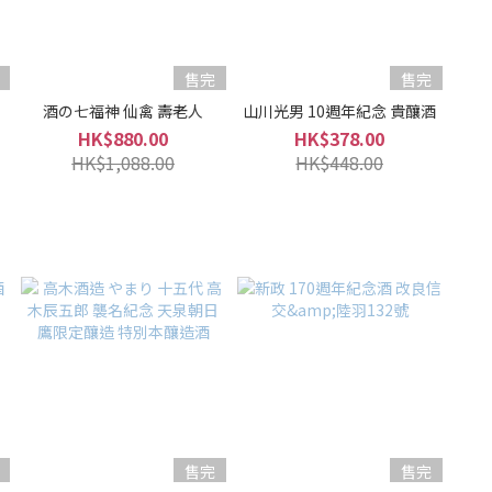
售完
售完
酒の七福神 仙禽 壽老人
山川光男 10週年紀念 貴釀酒
HK$880.00
HK$378.00
HK$1,088.00
HK$448.00
售完
售完