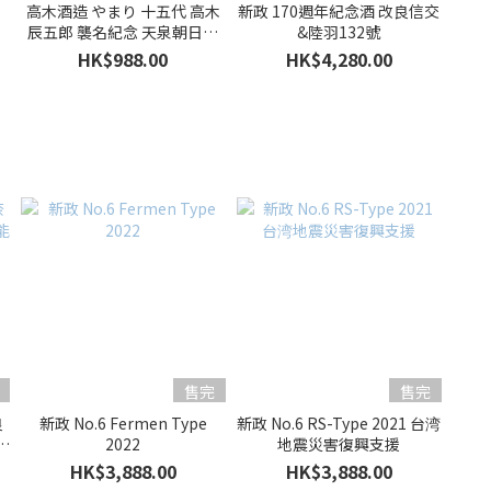
高木酒造 やまり 十五代 高木
新政 170週年紀念酒 改良信交
辰五郎 襲名紀念 天泉朝日鷹
&陸羽132號
限定釀造 特別本釀造酒
HK$988.00
HK$4,280.00
售完
售完
良
新政 No.6 Fermen Type
新政 No.6 RS-Type 2021 台湾
登
2022
地震災害復興支援
HK$3,888.00
HK$3,888.00