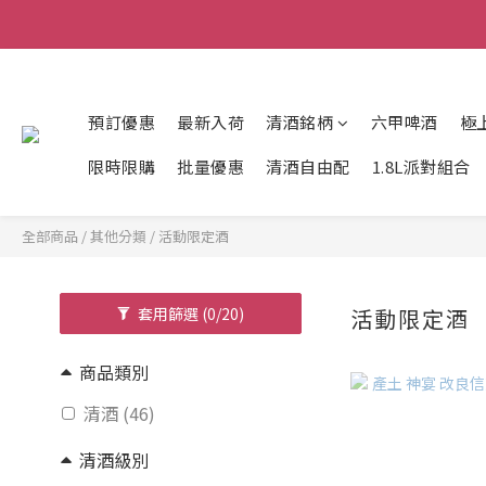
預訂優惠
最新入荷
清酒銘柄
六甲啤酒
極
限時限購
批量優惠
清酒自由配
1.8L派對組合
全部商品
/
其他分類
/
活動限定酒
套用篩選
(0/20)
活動限定酒
商品類別
清酒 (46)
清酒級別