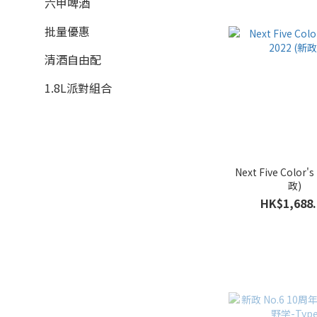
六甲啤酒
Next Five (2)
Tanakarokujugo 田中六五
批量優惠
(2)
清酒自由配
Born 梵 (1)
1.8L派對組合
Denshu 田酒 (1)
Hakurakusei 伯樂星 (1)
看更多
Next Five Color's
政)
HK$1,688.