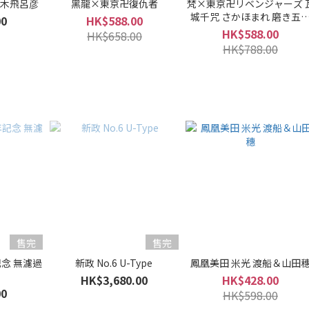
荒木飛呂彦
黑龍×東京卍復仇者
梵×東京卍リベンジャーズ 
城千咒 さかほまれ 磨き五
00
HK$588.00
純米大吟釀
HK$588.00
HK$658.00
HK$788.00
售完
售完
記念 無濾過
新政 No.6 U-Type
鳳凰美田 米光 渡船＆山田
HK$3,680.00
HK$428.00
00
HK$598.00