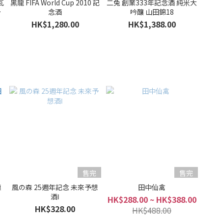
瓦
黑龍 FIFA World Cup 2010 記
二兔 創業333年記念酒 純米大
割
念酒
吟釀 山田錦18
HK$1,280.00
HK$1,388.00
售完
售完
穗
風の森 25週年記念 未來予想
田中仙禽
酒Ⅰ
HK$288.00 ~ HK$388.00
HK$328.00
HK$488.00