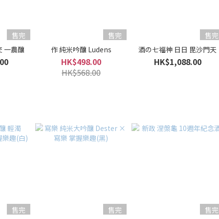
售完
售完
售完
交 一農釀
作 純米吟釀 Ludens
酒の七福神 日日 毘沙門天
00
HK$498.00
HK$1,088.00
HK$568.00
售完
售完
售完