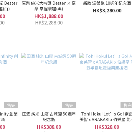
Dester
寫樂 純米大吟釀 Dester × 寫
新政 涅槃龜 10週年紀念酒
趣(白)
樂 掌握樂趣(黑)
HK$3,280.00
00
HK$1,888.00
00
HK$2,288.00
售完
售完
售完
nity 創業
田酒 純米 山廢 古城錦 50週年
Toh! Hoku! Let’s Go! 奈
念酒
紀念瓶
美智 x ARABAKI x 伯樂星 能
半島地震復興應援酒
00
HK$388.00
HK$328.00