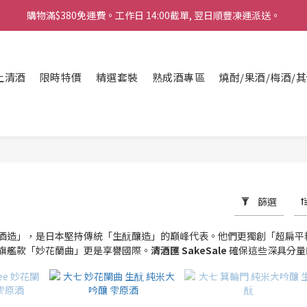
購物滿$380免運費。工作日 14:00截單, 翌日順豐凍運派送。
購物滿$380免運費。工作日 14:00截單, 翌日順豐凍運派送。
「720ml 清酒自由配 (Mix & Match)」$698 任選 4 支
消費滿$1000 即送六罐六甲啤酒
上清酒
限時特價
精選套裝
熟成酒專區
燒酎/果酒/梅酒/
購物滿$380免運費。工作日 14:00截單, 翌日順豐凍運派送。
篩選
酒造」，是日本堅持傳統「生酛釀造」的巔峰代表。他們更獨創「超扁平
旗艦款「妙花蘭曲」更是享譽國際。
清酒匯 SakeSale
確保這些深具分量