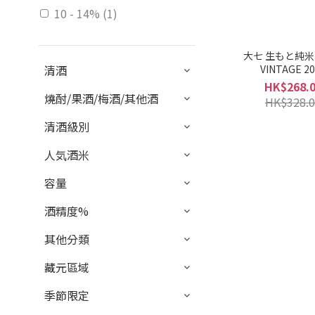
10 - 14% (1)
甘口 / 辛口
大七 生もと純米 
清酒
適中. (2)
VINTAGE 2
HK$268.
微辛 (3)
燒酎/果酒/梅酒/其他酒
HK$328.0
辛口 (1)
清酒級別
甘口 (2)
人気酒米
口感風味
容量
適中.. (4)
酒精度%
微濃厚 (3)
其他分類
濃厚 (1)
藏元區域
香氣
季節限定
微弱香 (3)