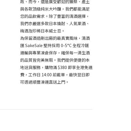
政、而今，還是廣受歡迎的獺祭、產土
與各款頂級純米大吟釀，我們都能滿足
您的品飲需求。除了豐富的清酒選擇，
我們亦嚴選多款日本燒酎、人氣果酒、
梅酒及珍稀日本威士忌。
為保留酒造剛出廠的最真實風味，清酒
匯 SakeSale 堅持採用 0-5°C 全程冷鏈
運輸與專業凍倉保存，確保每一滴生酒
的品質皆完美無瑕。我們提供便捷的本
地送貨服務，購物滿 $380 即享全港免運
費，工作日 14:00 前截單，最快翌日即
可透過順豐凍運直送上門。