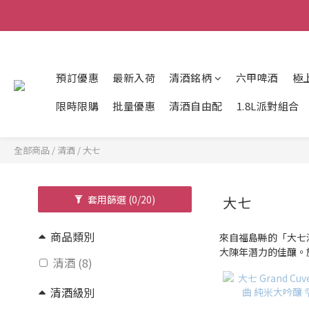
預訂優惠
最新入荷
清酒銘柄
六甲啤酒
極
限時限購
批量優惠
清酒自由配
1.8L派對組合
全部商品
/
清酒
/
大七
套用篩選
(0/20)
大七
商品類別
來自福島縣的「大七
大陳年潛力的佳釀。
清酒 (8)
清酒級別