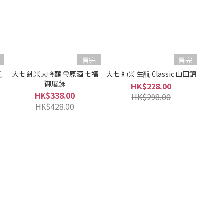
售完
售完
酛
大七 純米大吟釀 雫原酒 七福
大七 純米 生酛 Classic 山田錦
御屠蘇
HK$228.00
HK$338.00
HK$298.00
HK$428.00