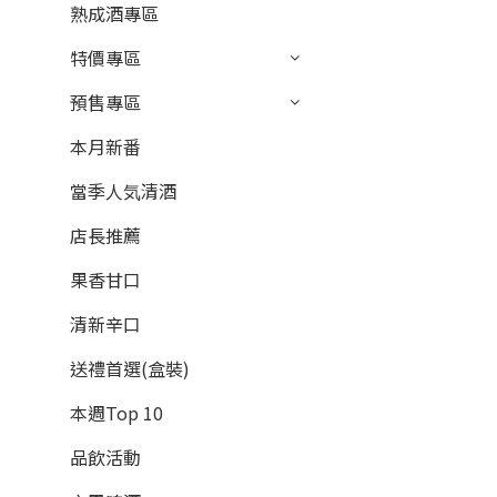
熟成酒專區
適中... (2)
特價專區
微強香 (2)
預售專區
強香 (1)
本月新番
品牌
當季人気清酒
Daishichi 大七 (5)
Daishichi 大七 (3)
店長推薦
果香甘口
清新辛口
送禮首選(盒裝)
本週Top 10
品飲活動