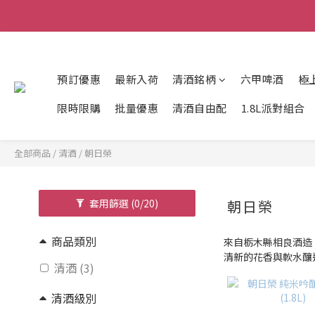
預訂優惠
最新入荷
清酒銘柄
六甲啤酒
極
限時限購
批量優惠
清酒自由配
1.8L派對組合
全部商品
/
清酒
/
朝日榮
套用篩選
(0/20)
朝日榮
商品類別
來自栃木縣相良酒造
清新的花香與軟水釀
清酒 (3)
清酒級別