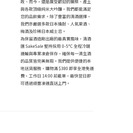
政、而今，還是廣受歡迎的獺祭、產土
與各款頂級純米大吟釀，我們都能滿足
您的品飲需求。除了豐富的清酒選擇，
我們亦嚴選多款日本燒酎、人氣果酒、
梅酒及珍稀日本威士忌。
為保留酒造剛出廠的最真實風味，清酒
匯 SakeSale 堅持採用 0-5°C 全程冷鏈
運輸與專業凍倉保存，確保每一滴生酒
的品質皆完美無瑕。我們提供便捷的本
地送貨服務，購物滿 $380 即享全港免運
費，工作日 14:00 前截單，最快翌日即
可透過順豐凍運直送上門。