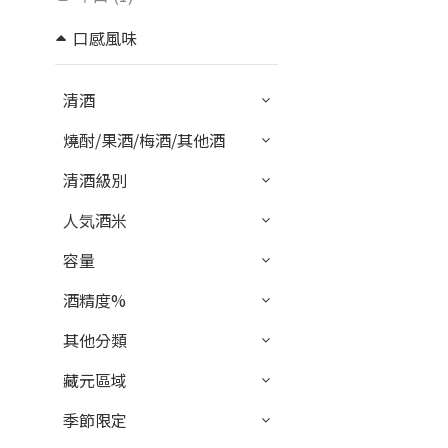
口感風味
微淡麗 (1)
清酒
適中.. (2)
燒酎/果酒/梅酒/其他酒
香氣
清酒級別
微弱香 (1)
人気酒米
適中... (2)
容量
品牌
酒精度%
Asahisakae 朝日榮 (3)
其他分類
藏元區域
季節限定