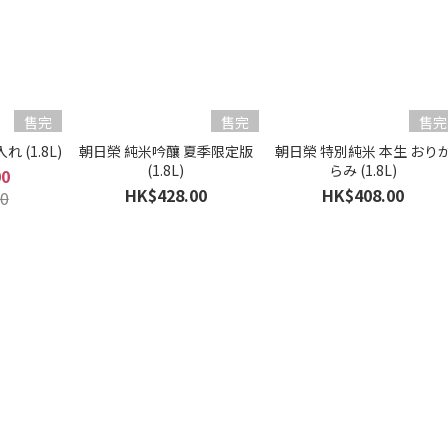
售完
售完
售完
 (1.8L)
朝日榮 純米吟釀 夏季限定版
朝日榮 特別純米 本生 おり
(1.8L)
らみ (1.8L)
00
HK$428.00
HK$408.00
0