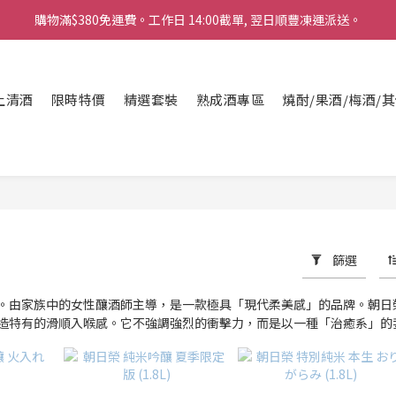
購物滿$380免運費。工作日 14:00截單, 翌日順豐凍運派送。
購物滿$380免運費。工作日 14:00截單, 翌日順豐凍運派送。
「720ml 清酒自由配 (Mix & Match)」$698 任選 4 支
上清酒
限時特價
消費滿$1000 即送六罐六甲啤酒
精選套裝
熟成酒專區
燒酎/果酒/梅酒/
購物滿$380免運費。工作日 14:00截單, 翌日順豐凍運派送。
篩選
。由家族中的女性釀酒師主導，是一款極具「現代柔美感」的品牌。朝日
造特有的滑順入喉感。它不強調強烈的衝擊力，而是以一種「治癒系」的