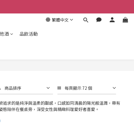
繁體中文
其他酒
品飲活動
商品排序
每頁顯示 72 個
榮追求的是純淨與溫柔的甜感，口感如同清晨的陽光般溫潤，帶有
姿態陪伴在餐桌旁，深受女性與精緻料理愛好者喜愛。