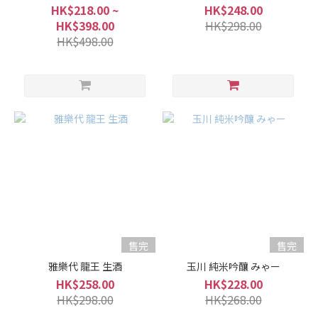
牌
HK$218.00 ~
HK$248.00
HK$398.00
HK$298.00
Akabu
HK$498.00
赤武
(3)
Nabeshima
鍋島 (3)
Utashiro
雅樂代
(3)
Amabuki
天吹 (2)
EikoFuji
榮光富
售完
售完
士 (2)
雅樂代 龍王 生酒
玉川 純米吟釀 みゃー
Hiran
HK$258.00
HK$228.00
飛鸞
HK$298.00
HK$268.00
(2)