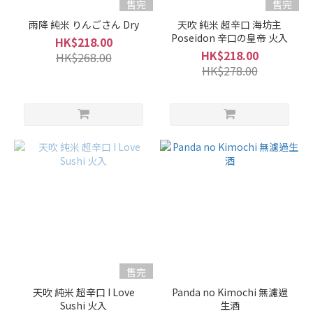
香
售完
售完
氣
雨降 純米 りんごさん Dry
天吹 純米 超辛口 海坊主
Poseidon 辛口の皇帝 火入
HK$218.00
微
HK$218.00
HK$268.00
弱
HK$278.00
香
(2)
適
中...
(18)
微
強
香
(19)
強
香
售完
(7)
天吹 純米 超辛口 I Love
Panda no Kimochi 無濾過
品
Sushi 火入
生酒