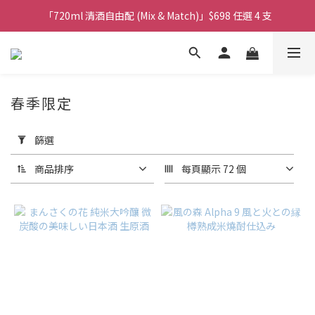
購物滿$380免運費。工作日 14:00截單, 翌日順豐凍運派送。
「720ml 清酒自由配 (Mix & Match)」$698 任選 4 支
消費滿$1000 即送六罐六甲啤酒
購物滿$380免運費。工作日 14:00截單, 翌日順豐凍運派送。
春季限定
套
用
篩選
篩
選
商品排序
每頁顯示 72 個
(0/20)
商
品
類
別
清
酒
(49)