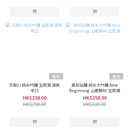
型
(7)
爽
口
型
(31)
果
香
型
(11)
售完
售完
容
手取川 純米吟釀 生原酒 清爽
黑松仙釀 純米大吟釀 New
量
辛口
Beginning 山惠錦40 生原酒
HK$238.00
HK$258.00
1L -
HK$258.00
HK$338.00
1.8L
(4)
700ml
-