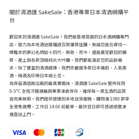
關於清酒匯 SakeSale：香港專業日本清酒網購平
台
歡迎來到清酒匯 SakeSale！我們是香港首選的日本酒網購專門
店，致力為本地酒迷搜羅過百款優質佳釀。無論您是在尋找一
樽難求的夢幻名柄如十四代、新政、而今，還是廣受歡迎的獺
祭、產土與各款頂級純米大吟釀，我們都能滿足您的品飲需
求。除了豐富的清酒選擇，我們亦嚴選多款日本燒酎、人氣果
酒、梅酒及珍稀日本威士忌。
為保留酒造剛出廠的最真實風味，清酒匯 SakeSale 堅持採用
0-5°C 全程冷鏈運輸與專業凍倉保存，確保每一滴生酒的品質
皆完美無瑕。我們提供便捷的本地送貨服務，購物滿 $380 即享
全港免運費，工作日 14:00 前截單，最快翌日即可透過順豐凍
運直送上門。