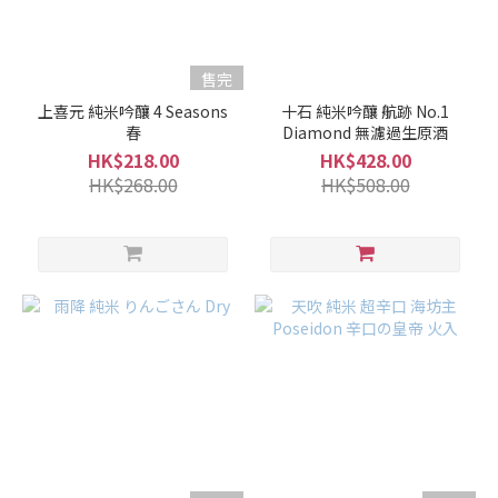
(6)
口
售完
感
上喜元 純米吟釀 4 Seasons
十石 純米吟釀 航跡 No.1
風
春
Diamond 無濾過生原酒
味
HK$218.00
HK$428.00
HK$268.00
HK$508.00
微
淡
麗
(11)
適
中..
(22)
微
濃
厚
(14)