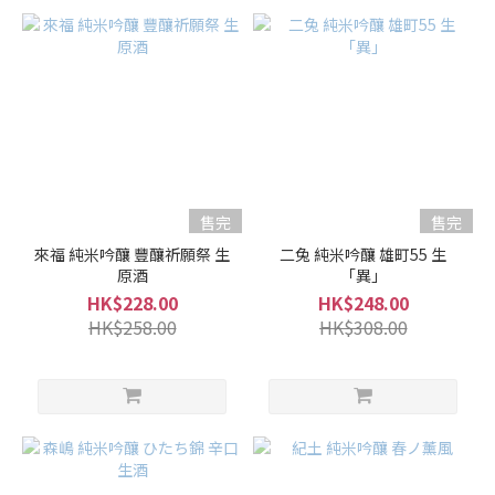
900ml
(45)
500ml
-
600ml
(2)
酒
售完
售完
精
度%
來福 純米吟釀 豐釀祈願祭 生
二兔 純米吟釀 雄町55 生
原酒
「異」
15 -
HK$228.00
HK$248.00
16%
HK$258.00
HK$308.00
(31)
10 -
14%
(18)
甘