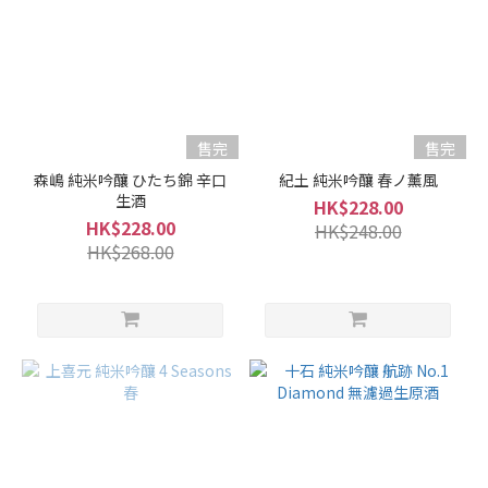
口
/
辛
口
微
甘
售完
售完
(16)
森嶋 純米吟釀 ひたち錦 辛口
紀土 純米吟釀 春ノ薰風
生酒
適
HK$228.00
中.
HK$228.00
HK$248.00
(17)
HK$268.00
微
辛
(5)
辛
口
(4)
甘
口