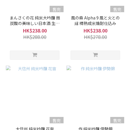
售完
售完
清
酒
まんさくの花 純米大吟釀 微
風の森 Alpha 9 風と火との
炭酸の美味しい日本酒 生原
縁 樽熟成米燒酎仕込み
級
酒
別
HK$238.00
HK$238.00
HK$288.00
HK$278.00
純
米
酒
/
特
別
純
米
酒
(9)
純
米
售完
售完
吟
釀 /
大信州 純米吟釀 花宙
作 純米吟釀 伊勢錦