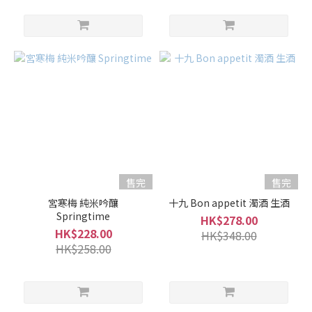
Kankiku
寒菊 (2)
Nito
二兔
(2)
Obuse
小布施
(2)
看
售完
售完
更
多
宮寒梅 純米吟釀
十九 Bon appetit 濁酒 生酒
Springtime
HK$278.00
HK$228.00
HK$348.00
HK$258.00