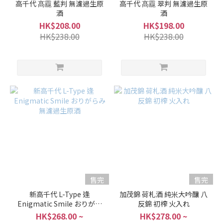
高千代 髙龗 藍判 無濾過生原
高千代 髙龗 翠判 無濾過生原
酒
酒
HK$208.00
HK$198.00
HK$238.00
HK$238.00
售完
售完
新高千代 L-Type 逢
加茂錦 荷札酒 純米大吟釀 八
Enigmatic Smile おりがら
反錦 初榨 火入れ
み 無濾過生原酒
HK$268.00 ~
HK$278.00 ~