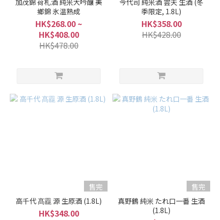
加茂錦 荷札酒 純米大吟釀 美
今代司 純米酒 雲天 生酒 (冬
鄉錦 氷温熟成
季限定, 1.8L)
HK$268.00 ~
HK$358.00
HK$408.00
HK$428.00
HK$478.00
售完
售完
高千代 髙龗 源 生原酒 (1.8L)
真野鶴 純米 たれ口一番 生酒
(1.8L)
HK$348.00