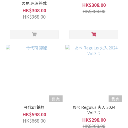
の尾 冰溫熟成
HK$308.00
微
HK$308.00
HK$388.00
淡
HK$368.00
麗
(23)
適
中..
(79)
微
濃
厚
(40)
濃
厚
(1)
售完
售完
今代司 錦鯉
あべ Regulus 火入 2024
香
Vol.3-2
HK$598.00
氣
HK$298.00
HK$668.00
HK$368.00