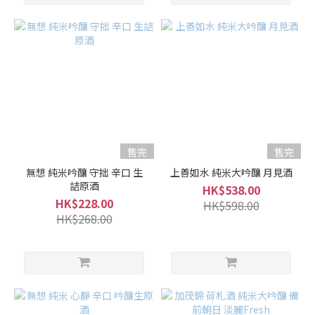
品
牌
Kamonishiki
加茂錦 (58)
Takachiyo
高千代
(55)
Hakkaisan
售完
售完
八海山
(17)
無想 純米吟釀 守拙 辛口 生
上善如水 純米大吟釀 月見酒
詰原酒
HK$538.00
Abe
HK$228.00
HK$598.00
阿
HK$268.00
部
(13)
Kubota
久保田
(9)