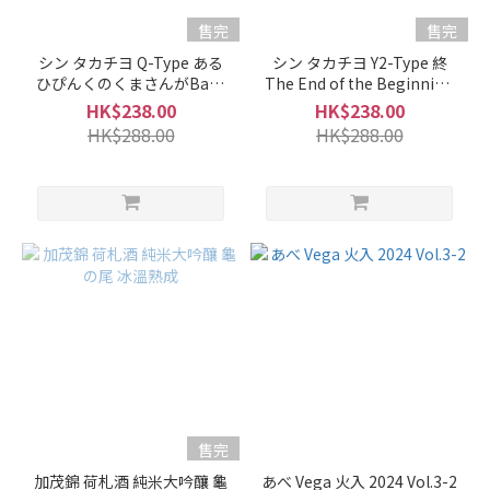
(40)
售完
售完
微
シン タカチヨ Q-Type ある
シン タカチヨ Y2-Type 終
辛
ひぴんくのくまさんがBaby
The End of the Beginning
(32)
おりがらみ 無濾過生酒
無濾過生原酒
HK$238.00
HK$238.00
辛
HK$288.00
HK$288.00
口
(13)
甘
口
(10)
口
感
風
味
淡
麗
售完
(9)
加茂錦 荷札酒 純米大吟釀 龜
あべ Vega 火入 2024 Vol.3-2