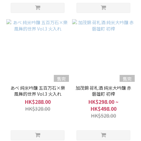
售完
售完
あべ 純米吟釀 五百万石×樂
加茂錦 荷札酒 純米大吟釀 赤
風舞的世界 Vol.3 火入れ
磐雄町 初榨
HK$288.00
HK$298.00 ~
HK$328.00
HK$498.00
HK$528.00