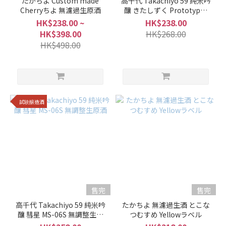
たかちよ Custom made
高千代 Takachiyo 59 純米吟
Cherryちよ 無濾過生原酒
釀 きたしずく Prototype-
KS 無調整生原酒
HK$238.00 ~
HK$238.00
HK$398.00
HK$268.00
HK$498.00
試験醸造酒
售完
售完
高千代 Takachiyo 59 純米吟
たかちよ 無濾過生酒 とこな
釀 彗星 MS-06S 無調整生原
つむすめ Yellowラベル
酒