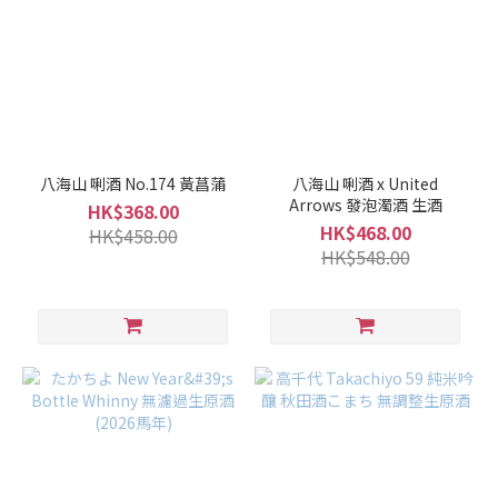
(80)
700ml
-
900ml
(145)
500ml
-
八海山 唎酒 No.174 黃菖蒲
八海山 唎酒 x United
600ml
Arrows 發泡濁酒 生酒
HK$368.00
(10)
HK$468.00
HK$458.00
HK$548.00
酒
精
度%
17 -
20%
(18)
15 -
16%