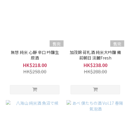
Utashiro
雅樂代
(9)
Ryoko
菱湖
(7)
售完
售完
Shimeharitsuru
無想 純米 心靜 辛口 吟釀生
加茂錦 荷札酒 純米大吟釀 備
張鶴 (5)
原酒
前朝日 淡麗Fresh
Kakurei
HK$218.00
HK$238.00
鶴齡 (3)
HK$258.00
HK$288.00
看
更
多