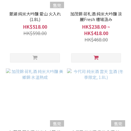
售完
菱湖 純米大吟釀 愛山 火入れ
加茂錦 荷札酒 純米大吟釀 淡
(1.8L)
麗Fresh 槽場汲み
HK$518.00
HK$238.00 ~
HK$598.00
HK$418.00
HK$468.00
售完
售完