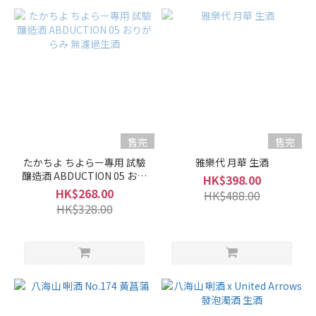
(3)
濃
郁
型
(30)
爽
口
型
(72)
售完
售完
たかちよ ちよらー專用 試驗
雅樂代 月華 生酒
果
釀造酒 ABDUCTION 05 おり
HK$398.00
香
がらみ 無濾過生酒
HK$268.00
HK$488.00
型
HK$328.00
(76)
容
量
1L -
1.8L