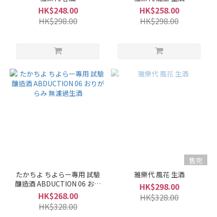
別
HK$248.00
HK$258.00
本
HK$298.00
HK$298.00
釀
造
(2)
純
米
酒 /
特
別
純
米
酒
(22)
售完
純
たかちよ ちよらー專用 試驗
雅樂代 風花 生酒
米
釀造酒 ABDUCTION 06 おり
吟
HK$298.00
がらみ 無濾過生酒
HK$268.00
釀 /
HK$328.00
HK$328.00
吟