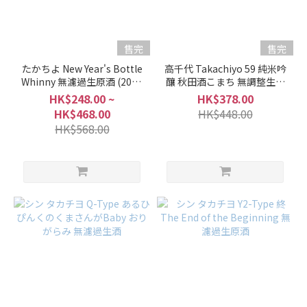
(111)
10 -
14%
售完
售完
(54)
たかちよ New Year's Bottle
高千代 Takachiyo 59 純米吟
5 -
Whinny 無濾過生原酒 (2026
釀 秋田酒こまち 無調整生原
馬年)
酒
9%
HK$248.00 ~
HK$378.00
(1)
HK$468.00
HK$448.00
HK$568.00
甘
口
/
辛
口
微
甘
(57)
適
中.