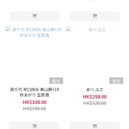
弱
香
(2)
微
弱
香
(5)
適
中...
(56)
微
強
售完
售完
香
高千代 辛口純米 美山錦+19
あべ ユズ
(52)
秋あがり 生原酒
HK$258.00
HK$338.00
HK$328.00
強
HK$398.00
香
(36)