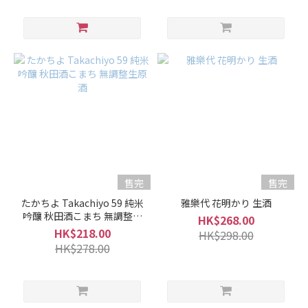
釀
(44)
純
米
大
吟
釀 /
大
吟
釀
(86)
售完
售完
清
たかちよ Takachiyo 59 純米
雅樂代 花明かり 生酒
酒
吟釀 秋田酒こまち 無調整生
HK$268.00
類
原酒
HK$218.00
HK$298.00
型
HK$278.00
熟
成
型