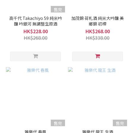
酒
售完
(1)
高千代 Takachiyo 59 純米吟
加茂錦 荷札酒 純米大吟釀 美
清酒
釀 吟銀河 無調整生原酒
鄉錦 初榨
(182)
HK$228.00
HK$268.00
HK$268.00
HK$338.00
清
酒
級
別
普
通
酒
(2)
本
釀
造
/
售完
售完
特
雅樂代 春風
雅樂代 龍王 生酒