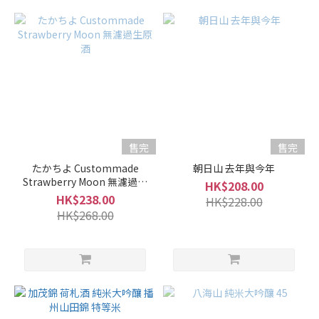
售完
售完
たかちよ Custommade
朝日山 去年與今年
Strawberry Moon 無濾過生
HK$208.00
原酒
HK$238.00
HK$228.00
HK$268.00