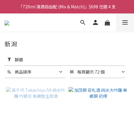
購物滿$380免運費。工作日 14:00截單, 翌日順豐凍運派送。
「720ml 清酒自由配 (Mix & Match)」$698 任選 4 支
消費滿$1000 即送六罐六甲啤酒
購物滿$380免運費。工作日 14:00截單, 翌日順豐凍運派送。
新潟
套
用
篩選
篩
選
商品排序
每頁顯示 72 個
(0/20)
商
品
類
別
果
酒/
梅