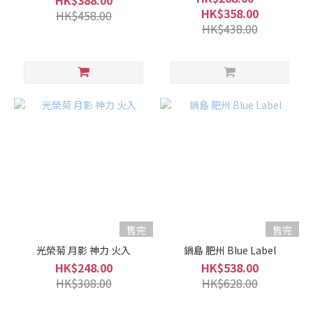
HK$388.00
釀
HK$358.00
HK$458.00
(26)
HK$438.00
清
酒
類
型
熟
成
型
(3)
濃
郁
型
售完
售完
(30)
光榮菊 月影 神力 火入
鍋島 肥州 Blue Label
爽
HK$248.00
HK$538.00
口
HK$308.00
HK$628.00
型