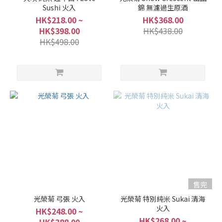
別
Sushi 火入
錦 無濾過生原酒
純
HK$218.00 ~
HK$368.00
米
HK$398.00
HK$438.00
酒
HK$498.00
(42)
純
米
吟
釀 /
吟
釀
(17)
純
米
大
吟
售完
釀 /
光榮菊 弓張 火入
光榮菊 特別純米 Sukai 清海
大
火入
HK$248.00 ~
吟
HK$268.00 ~