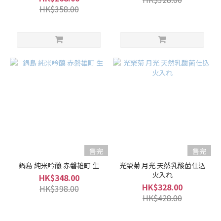
HK$358.00
Kougeigiku
光榮菊 (16)
Amabuki
天吹 (9)
Kihotsuru
基峰鶴 (3)
Nogomi
能古見
(3)
Azumaichi
東一 (2)
售完
售完
Shichida
鍋島 純米吟釀 赤磐雄町 生
光榮菊 月光 天然乳酸菌仕込
七田 (2)
火入れ
HK$348.00
HK$328.00
HK$398.00
Azumatsuru
HK$428.00
東鶴 (1)
看