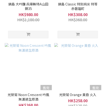
適
鍋島 大吟釀 兵庫縣特A山田
鍋島 Classic 特別純米 特等
中...
錦35
赤磐雄町
(40)
HK$980.00
HK$308.00
HK$1,180.00
HK$368.00
微
強
香
(34)
強
香
(8)
品
牌
Nabeshima
鍋島 (37)
售完
售完
Koueigiku
光榮菊 Noon Crescent 吟風
光榮菊 Orange 黃昏 火入
光榮菊
無濾過生原酒
HK$258.00
(20)
HK$268.00
HK$328.00