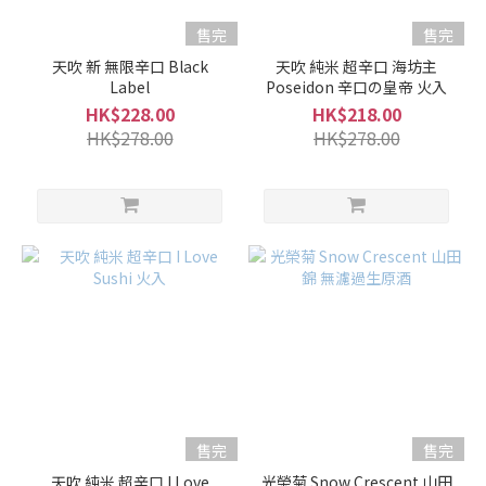
售完
售完
清
酒
天吹 新 無限辛口 Black
天吹 純米 超辛口 海坊主
Label
Poseidon 辛口の皇帝 火入
級
別
HK$228.00
HK$218.00
HK$278.00
HK$278.00
本
釀
造
/
特
別
本
釀
造
(1)
純
米
售完
售完
酒 /
特
天吹 純米 超辛口 I Love
光榮菊 Snow Crescent 山田