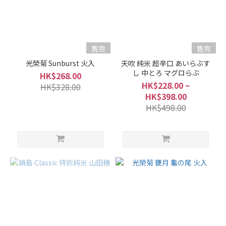
適
中.
(16)
售完
售完
微
光榮菊 Sunburst 火入
天吹 純米 超辛口 あいらぶす
辛
し 中とろ マグロらぶ
HK$268.00
(23)
HK$228.00 ~
HK$328.00
辛
HK$398.00
口
HK$498.00
(5)
甘
口
(5)
口
感
風
味