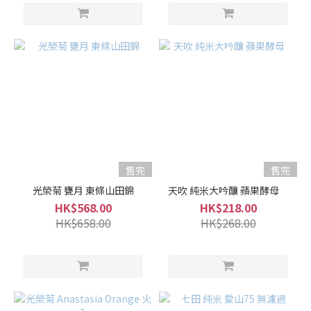
(19)
果
香
型
(42)
容
量
1L -
1.8L
售完
售完
(31)
光榮菊 甕月 東條山田錦
天吹 純米大吟釀 蘋果酵母
700ml
HK$568.00
HK$218.00
-
HK$658.00
HK$268.00
900ml
(84)
酒
精
度%