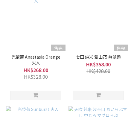
17 -
20%
(6)
15 -
16%
(61)
售完
售完
10 -
光榮菊 Anastasia Orange
七田 純米 愛山75 無濾過
14%
火入
HK$358.00
(27)
HK$268.00
HK$428.00
HK$328.00
甘
口
/
辛
口
微
甘
(40)