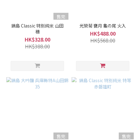
微
淡
麗
售完
(7)
鍋島 Classic 特別純米 山田
光榮菊 甕月 龜の尾 火入
穗
HK$488.00
適
HK$328.00
HK$568.00
中..
HK$388.00
(57)
微
濃
厚
(24)
香
氣
微
弱
香
(1)
售完
售完