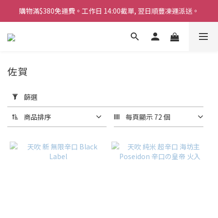
購物滿$380免運費。工作日 14:00截單, 翌日順豐凍運派送。
購物滿$380免運費。工作日 14:00截單, 翌日順豐凍運派送。
「720ml 清酒自由配 (Mix & Match)」$698 任選 4 支
消費滿$1000 即送六罐六甲啤酒
佐賀
購物滿$380免運費。工作日 14:00截單, 翌日順豐凍運派送。
套
用
篩選
篩
選
商品排序
每頁顯示 72 個
(0/20)
商
品
類
別
清
酒
(94)