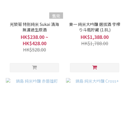
售完
光榮菊 特別純米 Sukai 清海
東一 純米大吟釀 選拔酒 雫榨
無濾過生原酒
り斗瓶貯藏 (1.8L)
HK$238.00 ~
HK$1,388.00
HK$428.00
HK$1,788.00
HK$528.00