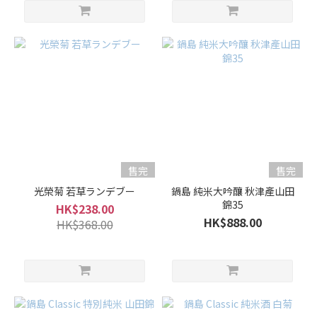
更
多
售完
售完
光榮菊 若草ランデブー
鍋島 純米大吟釀 秋津產山田
錦35
HK$238.00
HK$888.00
HK$368.00