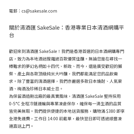
電郵：cs@sakesale.com
關於清酒匯 SakeSale：香港專業日本清酒網購平
台
歡迎來到清酒匯 SakeSale！我們是香港首選的日本酒網購專門
店，致力為本地酒迷搜羅過百款優質佳釀。無論您是在尋找一
樽難求的夢幻名柄如十四代、新政、而今，還是廣受歡迎的獺
祭、產土與各款頂級純米大吟釀，我們都能滿足您的品飲需
求。除了豐富的清酒選擇，我們亦嚴選多款日本燒酎、人氣果
酒、梅酒及珍稀日本威士忌。
為保留酒造剛出廠的最真實風味，清酒匯 SakeSale 堅持採用
0-5°C 全程冷鏈運輸與專業凍倉保存，確保每一滴生酒的品質
皆完美無瑕。我們提供便捷的本地送貨服務，購物滿 $380 即享
全港免運費，工作日 14:00 前截單，最快翌日即可透過順豐凍
運直送上門。