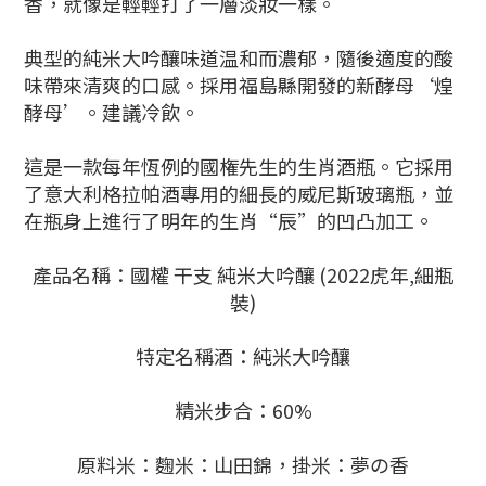
香，就像是輕輕打了一層淡妝一樣。
典型的純米大吟釀味道温和而濃郁，隨後適度的酸
味帶來清爽的口感。採用福島縣開發的新酵母‘煌
酵母’。建議冷飲。
這是一款每年恆例的國権先生的生肖酒瓶。它採用
了意大利格拉帕酒專用的細長的威尼斯玻璃瓶，並
在瓶身上進行了明年的生肖“辰”的凹凸加工。
產品名稱：國權 干支 純米大吟釀 (2022虎年,細瓶
裝)
特定名稱酒：純米大吟釀
精米步合：60%
原料米：麴米：山田錦，掛米：夢の香