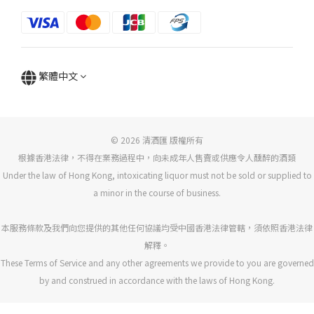
繁體中文
© 2026 清酒匯 版權所有
根據香港法律，不得在業務過程中，向未成年人售賣或供應令人醺醉的酒類
Under the law of Hong Kong, intoxicating liquor must not be sold or supplied to
a minor in the course of business.
本服務條款及我們向您提供的其他任何協議均受中國香港法律管轄，須依照香港法律
解釋。
These Terms of Service and any other agreements we provide to you are governed
by and construed in accordance with the laws of Hong Kong.