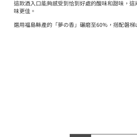
這款酒入口能夠感受到恰到好處的酸味和甜味，這
味更佳。
選用福島縣產的「夢の香」碾磨至60%，搭配磐