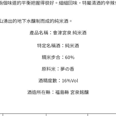
兩個味道的平衡把握得很好。細細回味，特屬清酒的辛辣
梯山湧出的地下水釀制而成的純米酒。
產品名稱：會津宮泉 純米酒
特定名稱酒：純米酒
精米步合：60%
原料米：夢の香
酒精度數：16%Vol
酒造所在縣：福島縣 宮泉銘釀