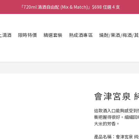
購物滿$380免運費。工作日 14:00截單, 翌日順豐凍運派送。
「720ml 清酒自由配 (Mix & Match)」$698 任選 4 支
消費滿$1000 即送六罐六甲啤酒
上清酒
購物滿$380免運費。工作日 14:00截單, 翌日順豐凍運派送。
限時特價
精選套裝
熟成酒專區
燒酎/果酒/梅酒/
會津宮泉 
這款酒入口能夠感受到
衡把握得很好。細細回
大米的芳香。
產品名稱：會津宮泉 純