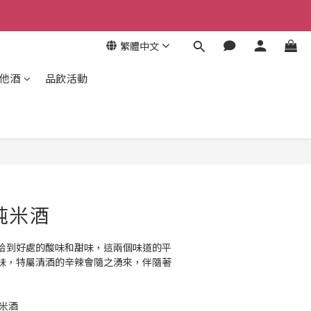
繁體中文
其他酒
品飲活動
純米酒
恰到好處的酸味和甜味，這兩個味道的平
味，特屬清酒的辛辣會隨之湧來，伴隨著
米酒