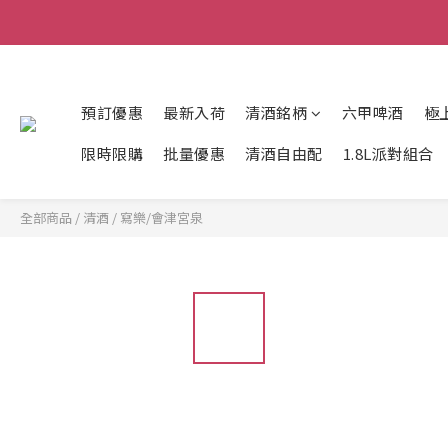
預訂優惠
最新入荷
清酒銘柄
六甲啤酒
極
限時限購
批量優惠
清酒自由配
1.8L派對組合
全部商品
/
清酒
/
寫樂/會津宮泉