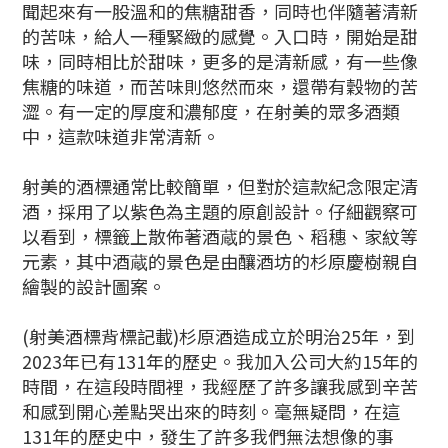
聞起來有一股溫和的焦糖甜香，同時也伴隨著清新
的苦味，給人一種緊緻的感覺。入口時，開始是甜
味，同時相比於甜味，更多的是清新感，有一些像
焦糖的味道，而苦味則悠然而來，還帶有穀物的苦
澀。有一定的厚度和濃郁度，在射美的眾多酒類
中，這款味道非常清新。
射美的酒標通常比較簡單，但對於這款紀念限定清
酒，採用了以紫色為主題的原創設計。仔細觀察可
以看到，標籤上散佈著酒蔵的景色、稻穗、家紋等
元素，其中酒蔵的景色是由釀酒坊的杉原慶樹親自
繪製的設計圖案。
(射美酒標背標記載)杉原酒造成立於明治25年，到
2023年已有131年的歷史。我加入公司大約15年的
時間，在這段時間裡，我經歷了許多讓我感到辛苦
和感到開心差點哭出來的時刻。毫無疑問，在這
131年的歷史中，發生了許多我們無法想像的事