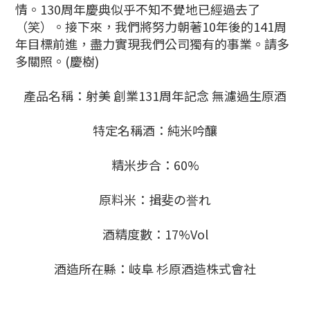
情。130周年慶典似乎不知不覺地已經過去了
（笑）。接下來，我們將努力朝著10年後的141周
年目標前進，盡力實現我們公司獨有的事業。請多
多關照。(慶樹)
產品名稱：射美 創業131周年記念 無濾過生原酒
特定名稱酒：純米吟釀
精米步合：60%
原料米：揖斐の誉れ
酒精度數：17%Vol
酒造所在縣：岐阜 杉原酒造株式會社