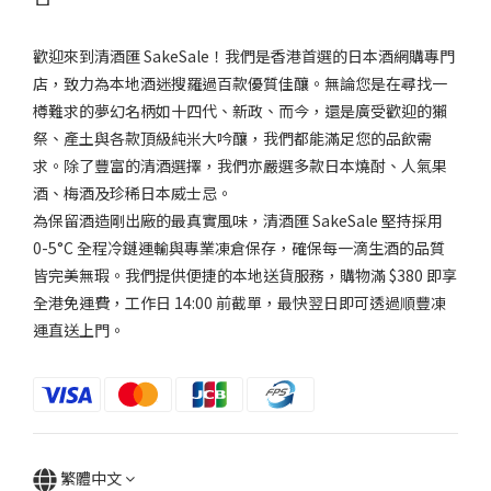
歡迎來到清酒匯 SakeSale！我們是香港首選的日本酒網購專門
店，致力為本地酒迷搜羅過百款優質佳釀。無論您是在尋找一
樽難求的夢幻名柄如十四代、新政、而今，還是廣受歡迎的獺
祭、產土與各款頂級純米大吟釀，我們都能滿足您的品飲需
求。除了豐富的清酒選擇，我們亦嚴選多款日本燒酎、人氣果
酒、梅酒及珍稀日本威士忌。
為保留酒造剛出廠的最真實風味，清酒匯 SakeSale 堅持採用
0-5°C 全程冷鏈運輸與專業凍倉保存，確保每一滴生酒的品質
皆完美無瑕。我們提供便捷的本地送貨服務，購物滿 $380 即享
全港免運費，工作日 14:00 前截單，最快翌日即可透過順豐凍
運直送上門。
繁體中文