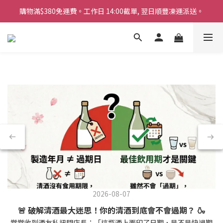
購物滿$380免運費。工作日 14:00截單, 翌日順豐凍運派送。
購物滿$380免運費。工作日 14:00截單, 翌日順豐凍運派送。
「720ml 清酒自由配 (Mix & Match)」$698 任選 4 支
消費滿$1000 即送六罐六甲啤酒
購物滿$380免運費。工作日 14:00截單, 翌日順豐凍運派送。
2026-08-07
🚨 破解清酒最大迷思！你的清酒到底會不會過期？ 🍶
常常收到酒友私訊問店長：「這瓶酒上面印了日期，是不是快過期