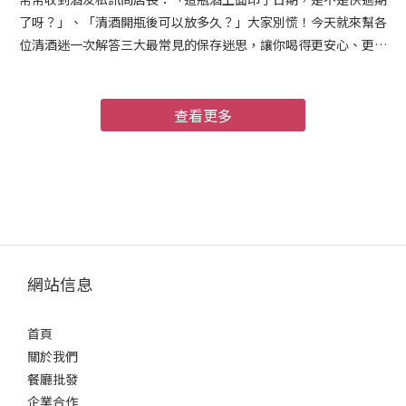
了呀？」、「清酒開瓶後可以放多久？」大家別慌！今天就來幫各
位清酒迷一次解答三大最常見的保存迷思，讓你喝得更安心、更專
業！😎 ❓ 迷思一：清酒有保存期限（過期日）嗎？ 💡 正解： 其實，
清酒酒標上印的通常是「製造年月」（裝瓶日期），而不是過期日
喔！因為清酒含有一定的酒精濃度，本身具備殺菌作用，所以沒有
查看更多
絕對的過期限制。 ❓ 迷思二：買回家的清酒該怎麼保存？ 💡 正解：
清酒最大的天敵就是「光」和「熱」！未開封的清酒，強烈建議直
立放置於冰箱冷藏，避開陽光與強烈燈光直射。 💎 【店長的品質承
諾】 為了讓大家喝到宛如酒造剛出廠的完美狀態，我們「清酒匯
SakeSale」全線採用 0-5°C 專業冷鏈運輸與倉儲 ❄️！從日本當地到
香港，全程嚴格控溫，拒絕高溫變質，絕對是你最安心的購酒首
選！💯 ❓ 迷思三：開瓶後喝不完怎麼辦？ 💡 正解： 清酒一旦開瓶，
網站信息
接觸到空氣就會開始氧化，風味也會隨之改變。建議一定要把瓶蓋
鎖緊，放回冰箱冷藏，並盡量在 3-5 天內 飲用完畢，才能保留最棒
首頁
的口感喔！如果真的喝不完，拿來做日式料理（例如蛤蜊湯、燉
關於我們
肉）也是極致奢華的享受 🤤。 懂了這些保存小秘訣，下次買清酒就
餐廳批發
不用再心慌慌啦！ 今晚想喝哪一瓶？趕快到 清酒匯 SakeSale 挑選
企業合作