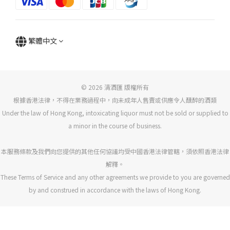
繁體中文
© 2026 清酒匯 版權所有
根據香港法律，不得在業務過程中，向未成年人售賣或供應令人醺醉的酒類
Under the law of Hong Kong, intoxicating liquor must not be sold or supplied to
a minor in the course of business.
本服務條款及我們向您提供的其他任何協議均受中國香港法律管轄，須依照香港法律
解釋。
These Terms of Service and any other agreements we provide to you are governed
by and construed in accordance with the laws of Hong Kong.