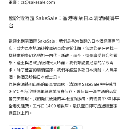
電郵：cs@sakesale.com
關於清酒匯 SakeSale：香港專業日本清酒網購平
台
歡迎來到清酒匯 SakeSale！我們是香港首選的日本酒網購專門
店，致力為本地酒迷搜羅過百款優質佳釀。無論您是在尋找一
樽難求的夢幻名柄如十四代、新政、而今，還是廣受歡迎的獺
祭、產土與各款頂級純米大吟釀，我們都能滿足您的品飲需
求。除了豐富的清酒選擇，我們亦嚴選多款日本燒酎、人氣果
酒、梅酒及珍稀日本威士忌。
為保留酒造剛出廠的最真實風味，清酒匯 SakeSale 堅持採用
0-5°C 全程冷鏈運輸與專業凍倉保存，確保每一滴生酒的品質
皆完美無瑕。我們提供便捷的本地送貨服務，購物滿 $380 即享
全港免運費，工作日 14:00 前截單，最快翌日即可透過順豐凍
運直送上門。