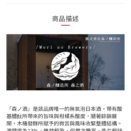
商品描述
「森ノ酒」是該品牌唯一的無氣泡日本酒，帶有酸
基醴酛所帶來的旨味與柑橘系酸度，隨著餘韻展
開，木桶發酵所賦予的微苦與風味收緊整體結構。
酒精度為13%，雖然輕盈，但層次豐富，能在輕快