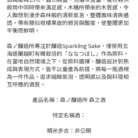
飲用中同時帶來滿足感。木桶所帶來的木質感，令
人聯想到漫步森林般的清新氣息，整體風味清爽通
透，帶有類似柑橘果皮的微苦與酸度，使整體更加
平衡而鮮明。
森ノ釀造所專注於釀造Sparkling Sake，僅使用北
海道蘭越町有機栽培的「ななつぼし」作為原料。
在當地自然環境之下，從原料選擇、釀造設計到熟
成與表現方式，皆不以量產為前提，將每一瓶酒視
為一件作品，追求細緻氣泡、透明感以及與料理相
互呼應的酒質。
產品名稱：森ノ釀造所 森之酒
特定名稱酒：
精米步合：非公開