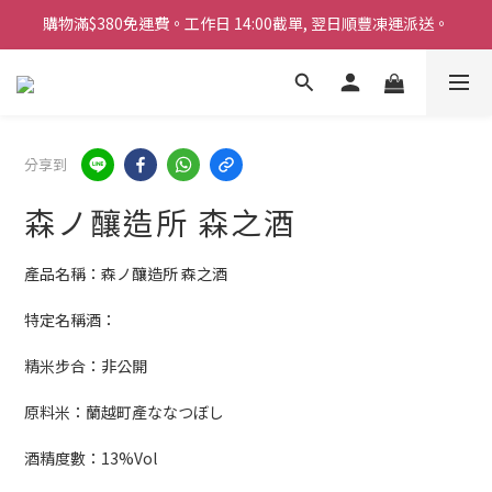
購物滿$380免運費。工作日 14:00截單, 翌日順豐凍運派送。
購物滿$380免運費。工作日 14:00截單, 翌日順豐凍運派送。
「720ml 清酒自由配 (Mix & Match)」$698 任選 4 支
消費滿$1000 即送六罐六甲啤酒
購物滿$380免運費。工作日 14:00截單, 翌日順豐凍運派送。
分享到
森ノ釀造所 森之酒
產品名稱：森ノ釀造所 森之酒
特定名稱酒：
精米步合：非公開
原料米：蘭越町產ななつぼし
酒精度數：13%Vol