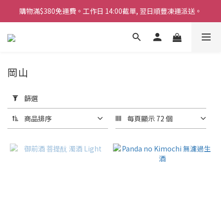
購物滿$380免運費。工作日 14:00截單, 翌日順豐凍運派送。
購物滿$380免運費。工作日 14:00截單, 翌日順豐凍運派送。
「720ml 清酒自由配 (Mix & Match)」$698 任選 4 支
消費滿$1000 即送六罐六甲啤酒
岡山
購物滿$380免運費。工作日 14:00截單, 翌日順豐凍運派送。
套
用
篩選
篩
選
商品排序
每頁顯示 72 個
(0/20)
商
品
類
別
清
酒
(2)