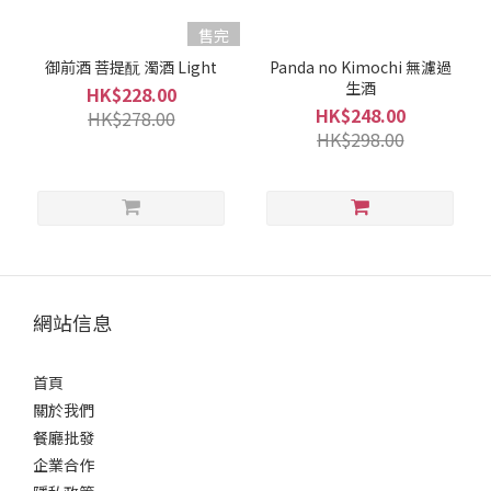
售完
清
酒
御前酒 菩提酛 濁酒 Light
Panda no Kimochi 無濾過
生酒
級
HK$228.00
別
HK$248.00
HK$278.00
HK$298.00
純
米
酒
/
特
別
純
網站信息
米
酒
(1)
首頁
關於我們
清
餐廳批發
酒
企業合作
類