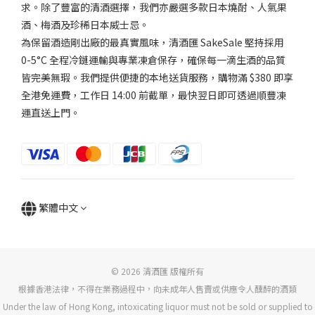
風
求。除了豐富的清酒選擇，我們亦嚴選多款日本燒酎、人氣果
味
酒、梅酒及珍稀日本威士忌。
為保留酒造剛出廠的最真實風味，清酒匯 SakeSale 堅持採用
適
0-5°C 全程冷鏈運輸與專業凍倉保存，確保每一滴生酒的品質
中..
(2)
皆完美無瑕。我們提供便捷的本地送貨服務，購物滿 $380 即享
全港免運費，工作日 14:00 前截單，最快翌日即可透過順豐凍
香
運直送上門。
氣
適
中...
(1)
微
繁體中文
強
香
(1)
© 2026 清酒匯 版權所有
品
根據香港法律，不得在業務過程中，向未成年人售賣或供應令人醺醉的酒類
牌
Under the law of Hong Kong, intoxicating liquor must not be sold or supplied to