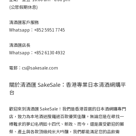
(公眾假期休息)
10 -
14%
清酒匯客戶服務
(1)
Whatsapp：+852 5951 7745
甘
口
清酒匯店長
/
Whatsapp：+852 6130 4932
辛
口
電郵：cs@sakesale.com
微
甘
關於清酒匯 SakeSale：香港專業日本清酒網購平
(1)
台
適
中.
歡迎來到清酒匯 SakeSale！我們是香港首選的日本酒網購專門
(1)
店，致力為本地酒迷搜羅過百款優質佳釀。無論您是在尋找一
樽難求的夢幻名柄如十四代、新政、而今，還是廣受歡迎的獺
口
感
祭、產土與各款頂級純米大吟釀，我們都能滿足您的品飲需