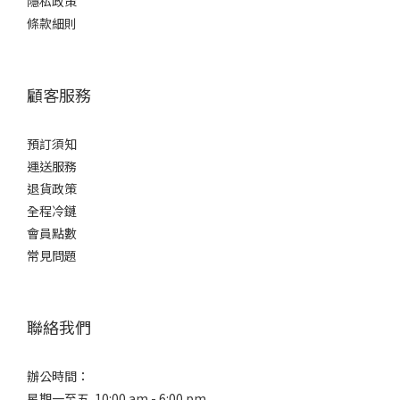
型
隱私政策
條款細則
爽
口
型
顧客服務
(2)
容
預訂須知
量
運送服務
700ml
退貨政策
-
全程冷鏈
900ml
會員點數
(2)
常見問題
酒
精
度%
聯絡我們
15 -
16%
辦公時間：
(1)
星期一至五 10:00 am - 6:00 pm