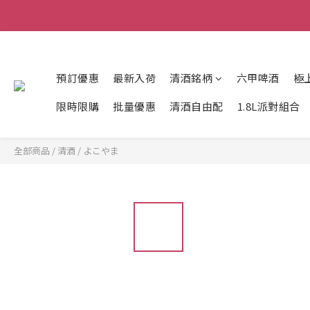
預訂優惠
最新入荷
清酒銘柄
六甲啤酒
極
限時限購
批量優惠
清酒自由配
1.8L派對組合
全部商品
/
清酒
/
よこやま