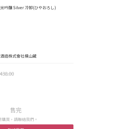
吟釀 Silver 冷卸(ひやおろし)
家酒造株式會社橫山藏
438.00
售完
想購買，請聯絡我們。