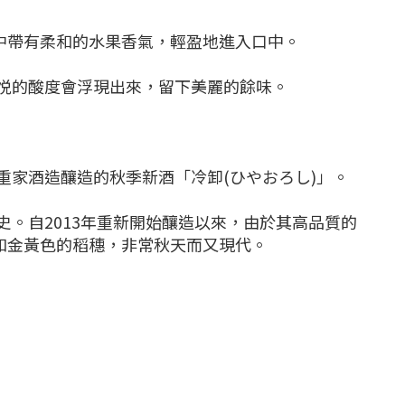
中帶有柔和的水果香氣，輕盈地進入口中。
悦的酸度會浮現出來，留下美麗的餘味。
家酒造釀造的秋季新酒「冷卸(ひやおろし)」。
。自2013年重新開始釀造以來，由於其高品質的
和金黃色的稻穗，非常秋天而又現代。