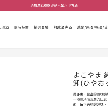
購物滿$380免運費。工作日 14:00截單, 翌日順豐凍運派送。
購物滿$380免運費。工作日 14:00截單, 翌日順豐凍運派送。
上清酒
限時特價
精選套裝
熟成酒專區
燒酎/果酒/梅酒/
よこやま 純
卸(ひやおろし
從那裏，豐富的風味擴
一種豐滿而圓潤的口感
來，留下美麗的餘味。