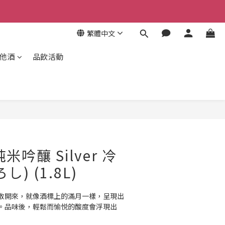
繁體中文
其他酒
品飲活動
米吟釀 Silver 冷
) (1.8L)
散開來，就像酒標上的滿月一樣，呈現出
。品味後，輕鬆而愉悦的酸度會浮現出