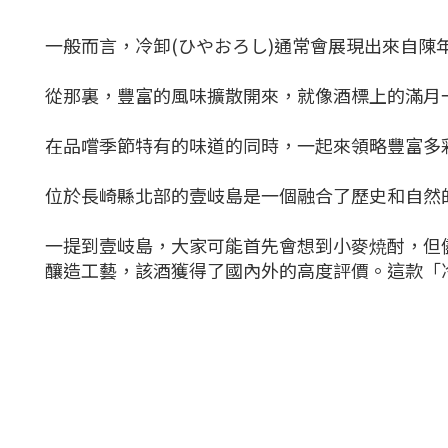
一般而言，冷卸(ひやおろし)通常會展現出來自
從那裏，豐富的風味擴散開來，就像酒標上的滿月
在品嚐季節特有的味道的同時，一起來領略豐富多
位於長崎縣北部的壹岐島是一個融合了歷史和自然
一提到壹岐島，大家可能首先會想到小麥焼酎，但
釀造工藝，該酒獲得了國內外的高度評價。這款「