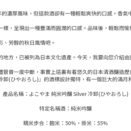
陳年的濃厚風味，但這款酒卻有一種輕鬆爽快的口感。香氣
一樣，呈現出一種豐滿而圓潤的口感。品味後，輕鬆而愉
彩、芳醇的秋日風情吧。
的地方，已被列為日本文化遺產。今天，我要向您介紹由重
儘管曾一度中斷，事實上這裏有着悠久的日本清酒釀造歷史
冷卸(ひやおろし)」的酒標設計獨特，有一個巨大的滿月
產品名稱：よこやま 純米吟釀 Silver 冷卸(ひやおろし)
特定名稱酒：純米吟釀
精米步合：麴米：50%，掛米：55%