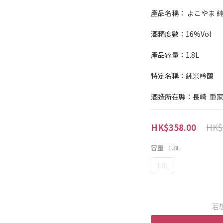
產品名稱： よこやま 純米
酒精度數：16%Vol
產品容量：1.8L
特定名稱：純米吟釀
酒造所在縣：長崎  重
HK$
HK$358.00
容量
: 1.8L
1.8L
若