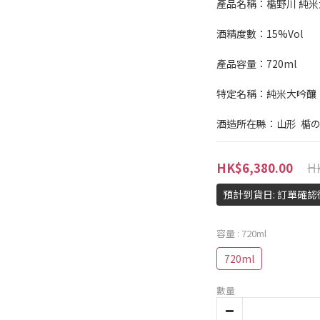
產品名稱：楯野川 純米
酒精度數：15%Vol
產品容量：720ml
特定名稱：純米大吟釀
酒造所在縣：山形  楯
HK
HK$6,380.00
預計到貨日: 訂單確
容量
: 720ml
720ml
數量