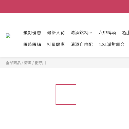
預訂優惠
最新入荷
清酒銘柄
六甲啤酒
極
限時限購
批量優惠
清酒自由配
1.8L派對組合
全部商品
/
清酒
/
楯野川