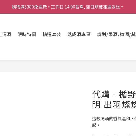
購物滿$380免運費。工作日 14:00截單, 翌日順豐凍運派送。
「720ml 清酒自由配 (Mix & Match)」$698 任選 4 支
消費滿$1000 即送六罐六甲啤酒
上清酒
限時特價
精選套裝
熟成酒專區
燒酎/果酒/梅酒/
購物滿$380免運費。工作日 14:00截單, 翌日順豐凍運派送。
代購 - 楯
明 出羽燦
這款清酒的香氣溫和，
感。