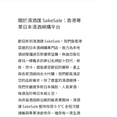
關於清酒匯 SakeSale：香港專
業日本清酒網購平台
歡迎來到清酒匯 SakeSale！我們是香港
首選的日本酒網購專門店，致力為本地
酒迷搜羅過百款優質佳釀。無論您是在
尋找一樽難求的夢幻名柄如十四代、新
政、而今，還是廣受歡迎的獺祭、產土
與各款頂級純米大吟釀，我們都能滿足
您的品飲需求。除了豐富的清酒選擇，
我們亦嚴選多款日本燒酎、人氣果酒、
梅酒及珍稀日本威士忌。
為保留酒造剛出廠的最真實風味，清酒
匯 SakeSale 堅持採用 0-5°C 全程冷鏈
運輸與專業凍倉保存，確保每一滴生酒