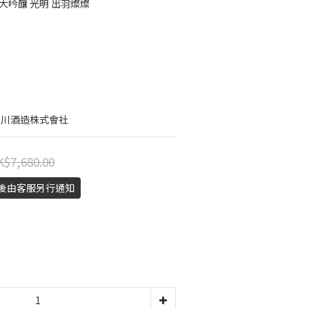
大吟釀 光明 出羽燦燦
の川酒造株式會社
$7,680.00
認後由客服另行通知