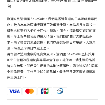
關於清酒匯 SakeSale：香港專業日本清酒網購平
台
歡迎來到清酒匯 SakeSale！我們是香港首選的日本酒網購專門
店，致力為本地酒迷搜羅過百款優質佳釀。無論您是在尋找一
樽難求的夢幻名柄如十四代、新政、而今，還是廣受歡迎的獺
祭、產土與各款頂級純米大吟釀，我們都能滿足您的品飲需
求。除了豐富的清酒選擇，我們亦嚴選多款日本燒酎、人氣果
酒、梅酒及珍稀日本威士忌。
為保留酒造剛出廠的最真實風味，清酒匯 SakeSale 堅持採用
0-5°C 全程冷鏈運輸與專業凍倉保存，確保每一滴生酒的品質
皆完美無瑕。我們提供便捷的本地送貨服務，購物滿 $380 即享
全港免運費，工作日 14:00 前截單，最快翌日即可透過順豐凍
運直送上門。