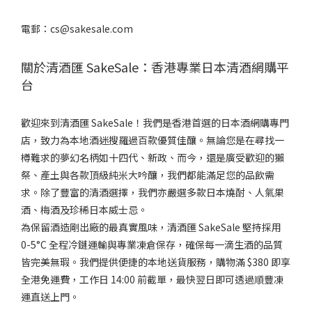
電郵：cs@sakesale.com
關於清酒匯 SakeSale：香港專業日本清酒網購平
台
歡迎來到清酒匯 SakeSale！我們是香港首選的日本酒網購專門
店，致力為本地酒迷搜羅過百款優質佳釀。無論您是在尋找一
樽難求的夢幻名柄如十四代、新政、而今，還是廣受歡迎的獺
祭、產土與各款頂級純米大吟釀，我們都能滿足您的品飲需
求。除了豐富的清酒選擇，我們亦嚴選多款日本燒酎、人氣果
酒、梅酒及珍稀日本威士忌。
為保留酒造剛出廠的最真實風味，清酒匯 SakeSale 堅持採用
0-5°C 全程冷鏈運輸與專業凍倉保存，確保每一滴生酒的品質
皆完美無瑕。我們提供便捷的本地送貨服務，購物滿 $380 即享
全港免運費，工作日 14:00 前截單，最快翌日即可透過順豐凍
運直送上門。