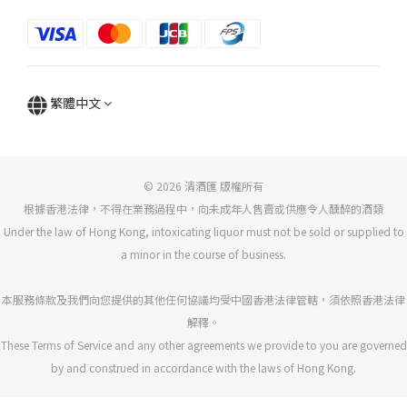
繁體中文
© 2026 清酒匯 版權所有
根據香港法律，不得在業務過程中，向未成年人售賣或供應令人醺醉的酒類
Under the law of Hong Kong, intoxicating liquor must not be sold or supplied to
a minor in the course of business.
本服務條款及我們向您提供的其他任何協議均受中國香港法律管轄，須依照香港法律
解釋。
These Terms of Service and any other agreements we provide to you are governed
by and construed in accordance with the laws of Hong Kong.