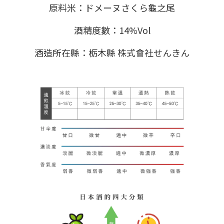
原料米：ドメーヌさくら龜之尾
酒精度數：14%Vol
酒造所在縣：栃木縣 株式會社せんきん