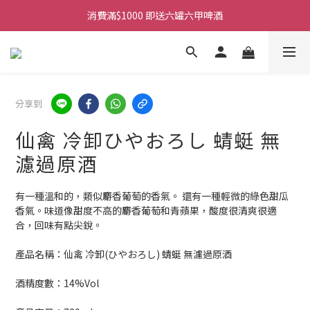
消費滿$1000 即送六罐六甲啤酒
購物滿$380免運費。工作日 14:00截單, 翌日順豐凍運派送。
購物滿$380免運費。工作日 14:00截單, 翌日順豐凍運派送。
分享到
仙禽 冷卸ひやおろし 蜻蜓 無
濾過原酒
有一種溫和的，類似麝香葡萄的香氣。 還有一種輕微的綠色甜瓜
香氣。味道像甜度不高的麝香葡萄和青蘋果，酸度很清爽很適
合，回味有點尖銳。
產品名稱：仙禽 冷卸(ひやおろし) 蜻蜓 無濾過原酒
酒精度數：14%Vol