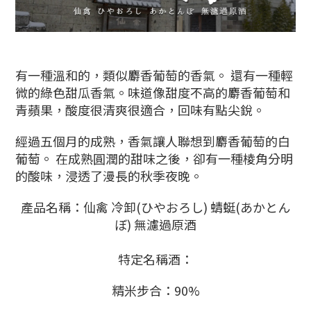
有一種溫和的，類似麝香葡萄的香氣。 還有一種輕
微的綠色甜瓜香氣。味道像甜度不高的麝香葡萄和
青蘋果，酸度很清爽很適合，回味有點尖銳。
經過五個月的成熟，香氣讓人聯想到麝香葡萄的白
葡萄。 在成熟圓潤的甜味之後，卻有一種棱角分明
的酸味，浸透了漫長的秋季夜晚。
產品名稱：仙禽 冷卸(ひやおろし) 蜻蜓(あかとん
ぼ) 無濾過原酒
特定名稱酒：
精米步合：90%