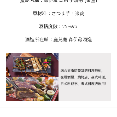
產品名稱：森伊藏 本格 芋燒酎 (金盒)
原材料：さつま芋，米麹
酒精度數：25%Vol
酒造所在縣：鹿兒島 森伊蔵酒造