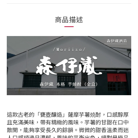
商品描述
這款古老的「甕壺釀造」薩摩芋薯焼酎，口感醇厚
且充滿美味，帶有精緻的風味。芋薯的甘甜在口中
散開，能夠享受長久的餘韻。微微的甜香溫柔而迷
人口感順滑且濃郁，風味的平衡出色，絕對是極品