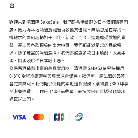
台
歡迎來到清酒匯 SakeSale！我們是香港首選的日本酒網購專門
店，致力為本地酒迷搜羅過百款優質佳釀。無論您是在尋找一
樽難求的夢幻名柄如十四代、新政、而今，還是廣受歡迎的獺
祭、產土與各款頂級純米大吟釀，我們都能滿足您的品飲需
求。除了豐富的清酒選擇，我們亦嚴選多款日本燒酎、人氣果
酒、梅酒及珍稀日本威士忌。
為保留酒造剛出廠的最真實風味，清酒匯 SakeSale 堅持採用
0-5°C 全程冷鏈運輸與專業凍倉保存，確保每一滴生酒的品質
皆完美無瑕。我們提供便捷的本地送貨服務，購物滿 $380 即享
全港免運費，工作日 14:00 前截單，最快翌日即可透過順豐凍
運直送上門。