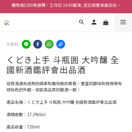
購物滿$380免運費。工作日 14:00截單, 翌日順豐凍運派送。
「720ml 清酒自由配 (Mix & Match)」$698 任選 4 支
消費滿$1000 即送六罐六甲啤酒
購物滿$380免運費。工作日 14:00截單, 翌日順豐凍運派送。
分享到
くどき上手 斗瓶囲 大吟釀 全
國新酒鑑評會出品酒
這款清酒有成熟的蘋果和鳳梨般的果香，豐富的甜味和微微帶有
琥珀色的外觀，宛如高品質的甜酒一般。
產品名稱：くどき上手 斗瓶囲 大吟釀 全國新酒鑑評會出品酒
酒精度數：17.2%Vol
產品容量：720ml