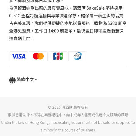
酒、梅酒及珍稀日本威士忌。
為保留酒造剛出廠的最真實風味，清酒匯 SakeSale 堅持採用
0-5°C 全程冷鏈運輸與專業凍倉保存，確保每一滴生酒的品質
皆完美無瑕。我們提供便捷的本地送貨服務，購物滿 $380 即享
全港免運費，工作日 14:00 前截單，最快翌日即可透過順豐凍
運直送上門。
繁體中文
© 2026 清酒匯 版權所有
根據香港法律，不得在業務過程中，向未成年人售賣或供應令人醺醉的酒類
Under the law of Hong Kong, intoxicating liquor must not be sold or supplied to
a minor in the course of business.