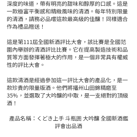
深度的味道，帶有明亮的甜味和醇厚的口感。這是
一款極富平衡感和精緻風味的清酒。每年特別限量
的清酒，請務必品嚐這款最高級的佳釀！同樣適合
作為禮品贈送！
這是第111屆全國新酒評比大會，該比賽是全國范
圍內舉辦的清酒評比比賽。它在提高製造技術和品
質等方面發揮著極大的作用，是一個非常具有權威
性的評比大會。
這款清酒是經過參加這一評比大會的產品化，是一
款珍貴的限量版酒。他們將播州山田錦精磨至
35%，並選取了大吟釀的中取，是一支絕對的頂級
酒！
產品名稱：くどき上手 斗瓶囲 大吟釀 全國新酒鑑
評會出品酒