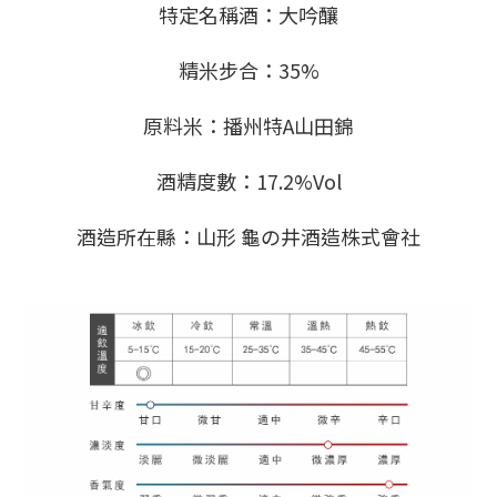
特定名稱酒：大吟釀
精米步合：35%
原料米：播州特A山田錦
酒精度數：17.2%Vol
酒造所在縣：山形 龜の井酒造株式會社