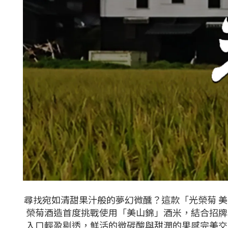
尋找宛如清甜果汁般的夢幻微醺？這款「光榮菊 
榮菊酒造首度挑戰使用「美山錦」酒米，結合招牌
入口輕盈剔透，鮮活的微碳酸與甜潤的果感完美交