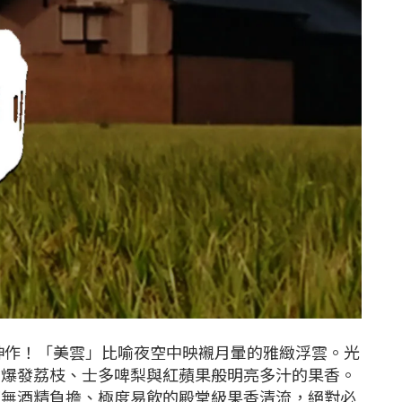
神作！「美雲」比喻夜空中映襯月暈的雅緻浮雲。光
間爆發荔枝、士多啤梨與紅蘋果般明亮多汁的果香。
毫無酒精負擔、極度易飲的殿堂級果香清流，絕對必