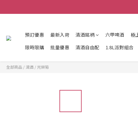
預訂優惠
最新入荷
清酒銘柄
六甲啤酒
極
限時限購
批量優惠
清酒自由配
1.8L派對組合
全部商品
/
清酒
/
光榮菊