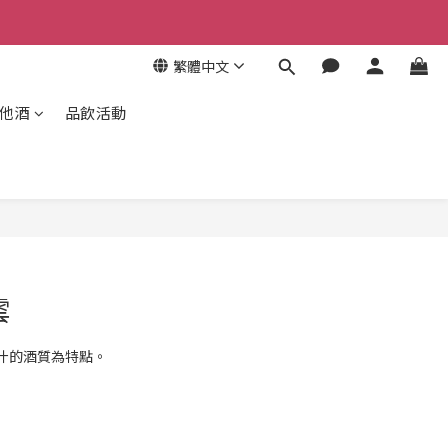
繁體中文
其他酒
品飲活動
雲
汁的酒質為特點。