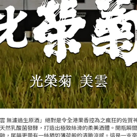
美雲 無濾過生原酒」絕對是令全港果香控為之瘋狂的佐賀
天然乳酸菌發酵，打造出極致絲滑的柔美酒體。開瓶瞬
融，尾韻更帶有一絲猶如薄荷般的清脆涼感。這是一支