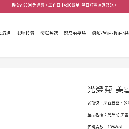
購物滿$380免運費。工作日 14:00截單, 翌日順豐凍運派送。
「720ml 清酒自由配 (Mix & Match)」$698 任選 4 支
消費滿$1000 即送六罐六甲啤酒
上清酒
購物滿$380免運費。工作日 14:00截單, 翌日順豐凍運派送。
限時特價
精選套裝
熟成酒專區
燒酎/果酒/梅酒/
光榮菊 美
以輕快、果香豐富、多
產品名稱：光榮菊 美雲
酒精度數：13%Vol