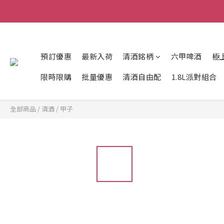
預訂優惠
最新入荷
清酒銘柄
六甲啤酒
極
限時限購
批量優惠
清酒自由配
1.8L派對組合
全部商品
/
清酒
/
甲子