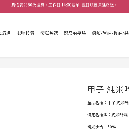
購物滿$380免運費。工作日 14:00截單, 翌日順豐凍運派送。
「720ml 清酒自由配 (Mix & Match)」$698 任選 4 支
消費滿$1000 即送六罐六甲啤酒
上清酒
購物滿$380免運費。工作日 14:00截單, 翌日順豐凍運派送。
限時特價
精選套裝
熟成酒專區
燒酎/果酒/梅酒/
甲子 純米
產品名稱：甲子 純米吟
特定名稱酒：純米吟釀
精米步合：50%