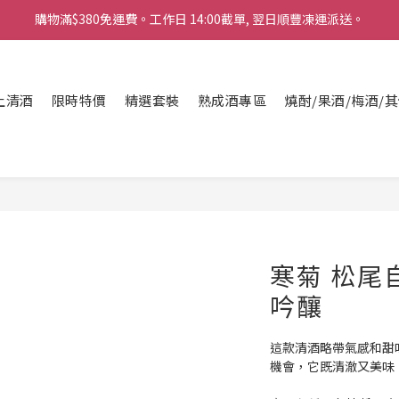
購物滿$380免運費。工作日 14:00截單, 翌日順豐凍運派送。
「720ml 清酒自由配 (Mix & Match)」$698 任選 4 支
消費滿$1000 即送六罐六甲啤酒
上清酒
購物滿$380免運費。工作日 14:00截單, 翌日順豐凍運派送。
限時特價
精選套裝
熟成酒專區
燒酎/果酒/梅酒/
寒菊 松尾自
吟釀
這款清酒略帶氣感和甜
機會，它既清澈又美味