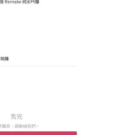
 Remake 純米吟釀
菊銘釀
售完
想購買，請聯絡我們。