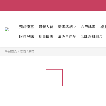
預訂優惠
最新入荷
清酒銘柄
六甲啤酒
極
限時限購
批量優惠
清酒自由配
1.8L派對組合
全部商品
/
清酒
/
寒菊