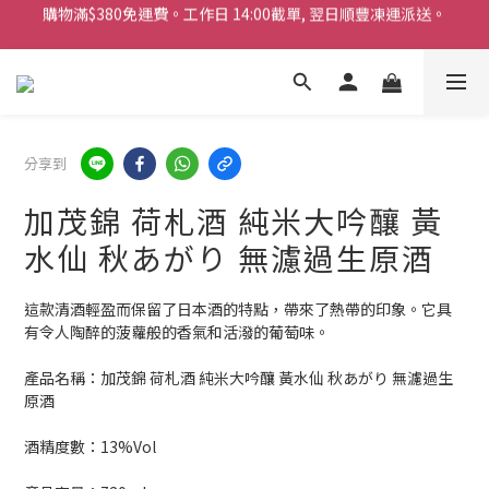
購物滿$380免運費。工作日 14:00截單, 翌日順豐凍運派送。
「720ml 清酒自由配 (Mix & Match)」$698 任選 4 支
消費滿$1000 即送六罐六甲啤酒
購物滿$380免運費。工作日 14:00截單, 翌日順豐凍運派送。
分享到
加茂錦 荷札酒 純米大吟釀 黃
水仙 秋あがり 無濾過生原酒
這款清酒輕盈而保留了日本酒的特點，帶來了熱帶的印象。它具
有令人陶醉的菠蘿般的香氣和活潑的葡萄味。
產品名稱：加茂錦 荷札酒 純米大吟釀 黃水仙 秋あがり 無濾過生
原酒
酒精度數：13%Vol