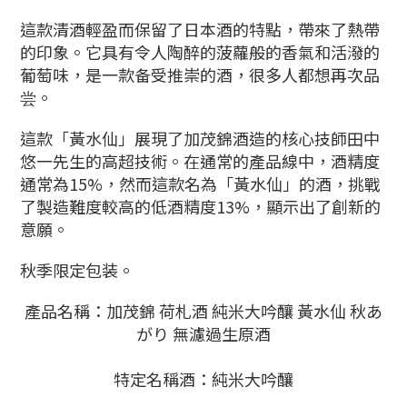
這款清酒輕盈而保留了日本酒的特點，帶來了熱帶
的印象。它具有令人陶醉的菠蘿般的香氣和活潑的
葡萄味，是一款备受推崇的酒，很多人都想再次品
尝。
這款「黃水仙」展現了加茂錦酒造的核心技師田中
悠一先生的高超技術。在通常的產品線中，酒精度
通常為15%，然而這款名為「黃水仙」的酒，挑戰
了製造難度較高的低酒精度13%，顯示出了創新的
意願。
秋季限定包装。
產品名稱：加茂錦 荷札酒 純米大吟釀 黃水仙 秋あ
がり 無濾過生原酒
特定名稱酒：純米大吟釀