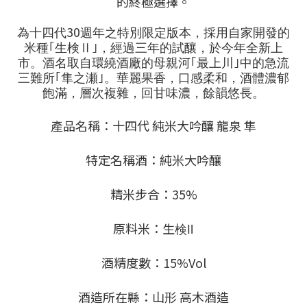
的終極選擇。
30
為十四代
週年之特別限定版本，採用自家開發的
米種｢生検
Ⅱ
｣，經過三年的試釀，於今年全新上
市。酒名取自環繞酒廠的母親河｢最上川｣中的急流
三難所
｢隼之瀬｣。華麗果香，口感柔和，酒體濃郁
飽滿，層次複雜，回甘味濃，餘韻悠長。
產品名稱：十四代 純米大吟釀 龍泉 隼
特定名稱酒：純米大吟釀
精米步合：35%
原料米：生検Ⅱ
酒精度數：15%Vol
酒造所在縣：山形 高木酒造