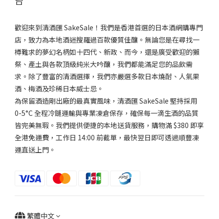
台
歡迎來到清酒匯 SakeSale！我們是香港首選的日本酒網購專門
店，致力為本地酒迷搜羅過百款優質佳釀。無論您是在尋找一
樽難求的夢幻名柄如十四代、新政、而今，還是廣受歡迎的獺
祭、產土與各款頂級純米大吟釀，我們都能滿足您的品飲需
求。除了豐富的清酒選擇，我們亦嚴選多款日本燒酎、人氣果
酒、梅酒及珍稀日本威士忌。
為保留酒造剛出廠的最真實風味，清酒匯 SakeSale 堅持採用
0-5°C 全程冷鏈運輸與專業凍倉保存，確保每一滴生酒的品質
皆完美無瑕。我們提供便捷的本地送貨服務，購物滿 $380 即享
全港免運費，工作日 14:00 前截單，最快翌日即可透過順豐凍
運直送上門。
繁體中文