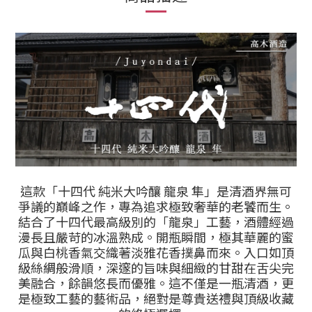
這款「十四代 純米大吟釀 龍泉 隼」是清酒界無可
爭議的巔峰之作，專為追求極致奢華的老饕而生。
結合了十四代最高級別的「龍泉」工藝，酒體經過
漫長且嚴苛的冰溫熟成。開瓶瞬間，極其華麗的蜜
瓜與白桃香氣交織著淡雅花香撲鼻而來。入口如頂
級絲綢般滑順，深邃的旨味與細緻的甘甜在舌尖完
美融合，餘韻悠長而優雅。這不僅是一瓶清酒，更
是極致工藝的藝術品，絕對是尊貴送禮與頂級收藏