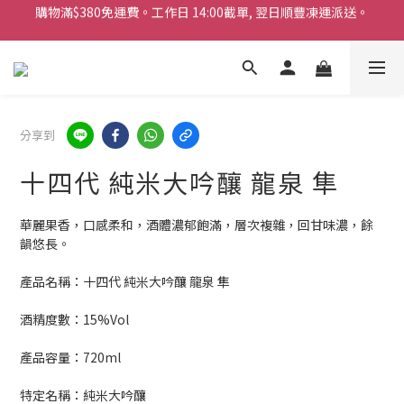
購物滿$380免運費。工作日 14:00截單, 翌日順豐凍運派送。
「720ml 清酒自由配 (Mix & Match)」$698 任選 4 支
消費滿$1000 即送六罐六甲啤酒
購物滿$380免運費。工作日 14:00截單, 翌日順豐凍運派送。
分享到
十四代 純米大吟釀 龍泉 隼
華麗果香，口感柔和，酒體濃郁飽滿，層次複雜，回甘味濃，餘
韻悠長。
產品名稱：十四代 純米大吟釀 龍泉 隼
酒精度數：15%Vol
產品容量：720ml
特定名稱：純米大吟釀