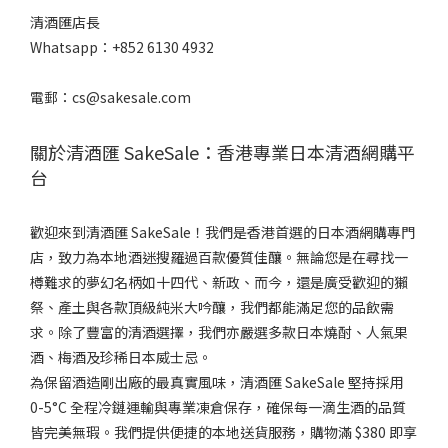
清酒匯店長
Whatsapp：+852 6130 4932
電郵：cs@sakesale.com
關於清酒匯 SakeSale：香港專業日本清酒網購平
台
歡迎來到清酒匯 SakeSale！我們是香港首選的日本酒網購專門
店，致力為本地酒迷搜羅過百款優質佳釀。無論您是在尋找一
樽難求的夢幻名柄如十四代、新政、而今，還是廣受歡迎的獺
祭、產土與各款頂級純米大吟釀，我們都能滿足您的品飲需
求。除了豐富的清酒選擇，我們亦嚴選多款日本燒酎、人氣果
酒、梅酒及珍稀日本威士忌。
為保留酒造剛出廠的最真實風味，清酒匯 SakeSale 堅持採用
0-5°C 全程冷鏈運輸與專業凍倉保存，確保每一滴生酒的品質
皆完美無瑕。我們提供便捷的本地送貨服務，購物滿 $380 即享