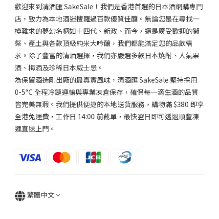
歡迎來到清酒匯 SakeSale！我們是香港首選的日本酒網購專門
店，致力為本地酒迷搜羅過百款優質佳釀。無論您是在尋找一
樽難求的夢幻名柄如十四代、新政、而今，還是廣受歡迎的獺
祭、產土與各款頂級純米大吟釀，我們都能滿足您的品飲需
求。除了豐富的清酒選擇，我們亦嚴選多款日本燒酎、人氣果
酒、梅酒及珍稀日本威士忌。
為保留酒造剛出廠的最真實風味，清酒匯 SakeSale 堅持採用
0-5°C 全程冷鏈運輸與專業凍倉保存，確保每一滴生酒的品質
皆完美無瑕。我們提供便捷的本地送貨服務，購物滿 $380 即享
全港免運費，工作日 14:00 前截單，最快翌日即可透過順豐凍
運直送上門。
繁體中文