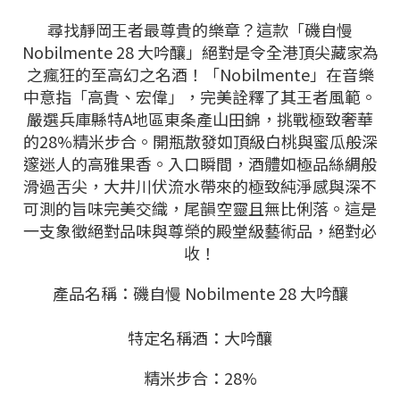
尋找靜岡王者最尊貴的樂章？這款「磯自慢
Nobilmente 28 大吟釀」絕對是令全港頂尖藏家為
之瘋狂的至高幻之名酒！「Nobilmente」在音樂
中意指「高貴、宏偉」，完美詮釋了其王者風範。
嚴選兵庫縣特A地區東条產山田錦，挑戰極致奢華
的28%精米步合。開瓶散發如頂級白桃與蜜瓜般深
邃迷人的高雅果香。入口瞬間，酒體如極品絲綢般
滑過舌尖，大井川伏流水帶來的極致純淨感與深不
可測的旨味完美交織，尾韻空靈且無比俐落。這是
一支象徵絕對品味與尊榮的殿堂級藝術品，絕對必
收！
產品名稱：磯自慢 Nobilmente 28 大吟釀
特定名稱酒：大吟釀
精米步合：28%