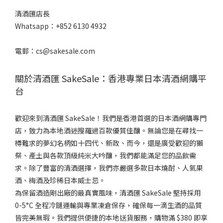
清酒匯店長
Whatsapp：+852 6130 4932
電郵：cs@sakesale.com
關於清酒匯 SakeSale：香港專業日本清酒網購平
台
歡迎來到清酒匯 SakeSale！我們是香港首選的日本酒網購專門
店，致力為本地酒迷搜羅過百款優質佳釀。無論您是在尋找一
樽難求的夢幻名柄如十四代、新政、而今，還是廣受歡迎的獺
祭、產土與各款頂級純米大吟釀，我們都能滿足您的品飲需
求。除了豐富的清酒選擇，我們亦嚴選多款日本燒酎、人氣果
酒、梅酒及珍稀日本威士忌。
為保留酒造剛出廠的最真實風味，清酒匯 SakeSale 堅持採用
0-5°C 全程冷鏈運輸與專業凍倉保存，確保每一滴生酒的品質
皆完美無瑕。我們提供便捷的本地送貨服務，購物滿 $380 即享