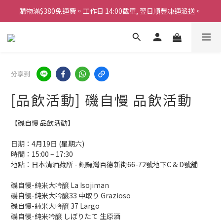
購物滿$380免運費。工作日 14:00截單, 翌日順豐凍運派送。
購物滿$380免運費。工作日 14:00截單, 翌日順豐凍運派送。
「720ml 清酒自由配 (Mix & Match)」$698 任選 4 支
消費滿$1000 即送六罐六甲啤酒
分享到
購物滿$380免運費。工作日 14:00截單, 翌日順豐凍運派送。
[品飲活動] 磯自慢 品飲活動
【磯自慢 品飲活動】
日期：4月19日 (星期六)
時間：15:00 – 17:30 
地點：日本清酒藏所 - 銅鑼灣百德新街66-72號地下C & D號舖 
磯自慢-純米大吟醸 La Isojiman
磯自慢-純米大吟醸33 中取り Grazioso
磯自慢-純米大吟醸 37 Largo
磯自慢-純米吟醸 しぼりたて 生原酒