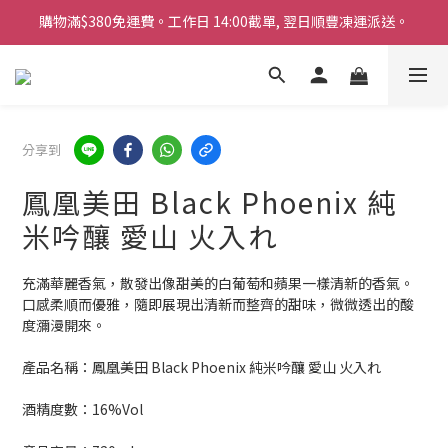
購物滿$380免運費。工作日 14:00截單, 翌日順豐凍運派送。
購物滿$380免運費。工作日 14:00截單, 翌日順豐凍運派送。
「720ml 清酒自由配 (Mix & Match)」$698 任選 4 支
消費滿$1000 即送六罐六甲啤酒
購物滿$380免運費。工作日 14:00截單, 翌日順豐凍運派送。
分享到
鳳凰美田 Black Phoenix 純
米吟釀 愛山 火入れ
充滿華麗香氣，散發出像甜美的白葡萄和蘋果一樣清新的香氣。
口感柔順而優雅，隨即展現出清新而整齊的甜味，微微透出的酸
度瀰漫開來。
產品名稱：鳳凰美田 Black Phoenix 純米吟釀 愛山 火入れ
酒精度數：16%Vol