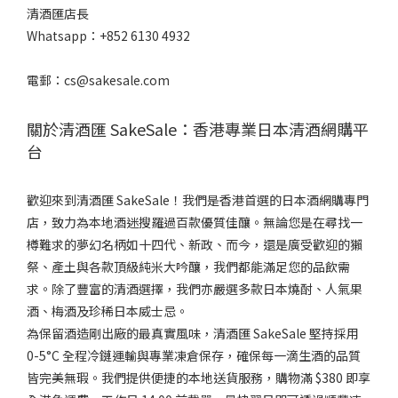
清酒匯店長
Whatsapp：+852 6130 4932
電郵：cs@sakesale.com
關於清酒匯 SakeSale：香港專業日本清酒網購平
台
歡迎來到清酒匯 SakeSale！我們是香港首選的日本酒網購專門
店，致力為本地酒迷搜羅過百款優質佳釀。無論您是在尋找一
樽難求的夢幻名柄如十四代、新政、而今，還是廣受歡迎的獺
祭、產土與各款頂級純米大吟釀，我們都能滿足您的品飲需
求。除了豐富的清酒選擇，我們亦嚴選多款日本燒酎、人氣果
酒、梅酒及珍稀日本威士忌。
為保留酒造剛出廠的最真實風味，清酒匯 SakeSale 堅持採用
0-5°C 全程冷鏈運輸與專業凍倉保存，確保每一滴生酒的品質
皆完美無瑕。我們提供便捷的本地送貨服務，購物滿 $380 即享