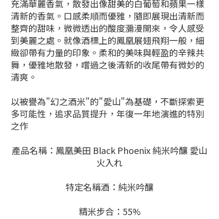
充滿華麗香氣，散發出像甜美的白葡萄和蘋果一樣
清新的香氣。口感柔順而優雅，隨即展現出清新而
整齊的甜味，微微透出的酸度瀰漫開來，令人感受
到美麗之處。就像酒標上的鳳凰展翅飛翔一般，細
緻卻帶有力量的印象。柔和的美味與輕盈的辛辣共
舞，優雅地散發，嚐過之後清新的收尾帶有微妙的
清爽。
以被譽為"幻之酒米"的"愛山"為基礎，不斷探索更
多可能性，追求品質提升，年復一年地演進的特別
之作
產品名稱：鳳凰美田 Black Phoenix 純米吟釀 愛山
火入れ
特定名稱酒：純米吟釀
精米步合：55%