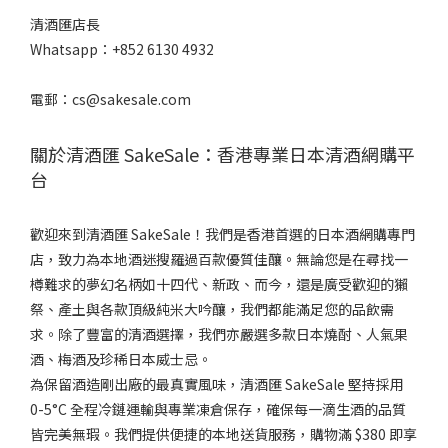
清酒匯店長
Whatsapp：+852 6130 4932
電郵：cs@sakesale.com
關於清酒匯 SakeSale：香港專業日本清酒網購平
台
歡迎來到清酒匯 SakeSale！我們是香港首選的日本酒網購專門
店，致力為本地酒迷搜羅過百款優質佳釀。無論您是在尋找一
樽難求的夢幻名柄如十四代、新政、而今，還是廣受歡迎的獺
祭、產土與各款頂級純米大吟釀，我們都能滿足您的品飲需
求。除了豐富的清酒選擇，我們亦嚴選多款日本燒酎、人氣果
酒、梅酒及珍稀日本威士忌。
為保留酒造剛出廠的最真實風味，清酒匯 SakeSale 堅持採用
0-5°C 全程冷鏈運輸與專業凍倉保存，確保每一滴生酒的品質
皆完美無瑕。我們提供便捷的本地送貨服務，購物滿 $380 即享