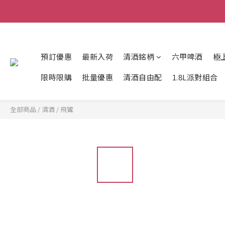
預訂優惠
最新入荷
清酒銘柄
六甲啤酒
極
限時限購
批量優惠
清酒自由配
1.8L派對組合
全部商品
/
清酒
/
飛鸞