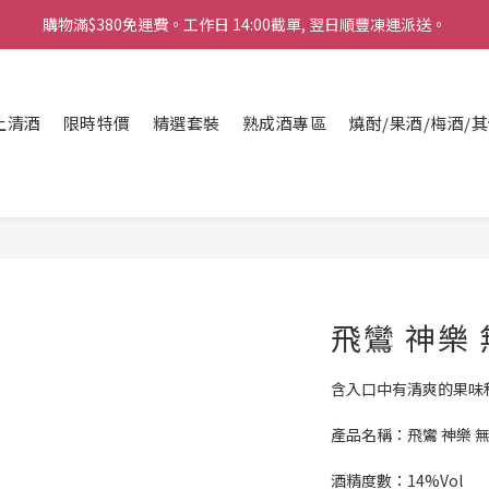
購物滿$380免運費。工作日 14:00截單, 翌日順豐凍運派送。
「720ml 清酒自由配 (Mix & Match)」$698 任選 4 支
消費滿$1000 即送六罐六甲啤酒
上清酒
購物滿$380免運費。工作日 14:00截單, 翌日順豐凍運派送。
限時特價
精選套裝
熟成酒專區
燒酎/果酒/梅酒/
飛鸞 神樂
含入口中有清爽的果味
產品名稱：飛鸞 神樂 
酒精度數：14%Vol