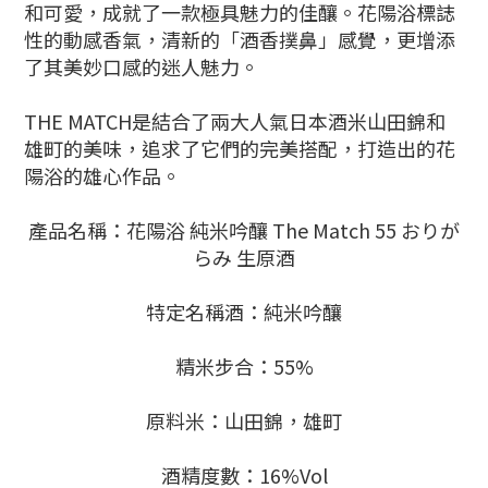
和可愛，成就了一款極具魅力的佳釀。花陽浴標誌
性的動感香氣，清新的「酒香撲鼻」感覺，更增添
了其美妙口感的迷人魅力。
THE MATCH是結合了兩大人氣日本酒米山田錦和
雄町的美味，追求了它們的完美搭配，打造出的花
陽浴的雄心作品。
產品名稱：花陽浴 純米吟釀 The Match 55 おりが
らみ 生原酒
特定名稱酒：純米吟釀
精米步合：55%
原料米：山田錦，雄町
酒精度數：16%Vol