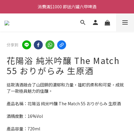
購物滿$380免運費。工作日 14:00截單, 翌日順豐凍運派送。
消費滿$1000 即送六罐六甲啤酒
購物滿$380免運費。工作日 14:00截單, 翌日順豐凍運派送。
分享到
花陽浴 純米吟釀 The Match
55 おりがらみ 生原酒
這款清酒融合了山田錦的濃郁和力量，雄町的柔和和可愛，成就
了一款極具魅力的佳釀。
產品名稱：花陽浴 純米吟釀 The Match 55 おりがらみ 生原酒 
酒精度數：16%Vol
產品容量：720ml