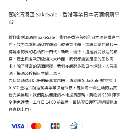
關於清酒匯 SakeSale：香港專業日本清酒網購平
台
歡迎來到清酒匯 SakeSale！我們是香港首選的日本酒網購專門
店，致力為本地酒迷搜羅過百款優質佳釀。無論您是在尋找一
樽難求的夢幻名柄如十四代、新政、而今，還是廣受歡迎的獺
祭、產土與各款頂級純米大吟釀，我們都能滿足您的品飲需
求。除了豐富的清酒選擇，我們亦嚴選多款日本燒酎、人氣果
酒、梅酒及珍稀日本威士忌。
為保留酒造剛出廠的最真實風味，清酒匯 SakeSale 堅持採用
0-5°C 全程冷鏈運輸與專業凍倉保存，確保每一滴生酒的品質
皆完美無瑕。我們提供便捷的本地送貨服務，購物滿 $380 即享
全港免運費，工作日 14:00 前截單，最快翌日即可透過順豐凍
運直送上門。