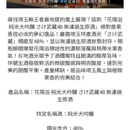
尋找埼玉縣王者最地道的風土展現？這款「花陽浴
純米大吟釀 さけ武藏48 無濾過生原酒」絕對是果
香控必收的夢幻逸品！嚴選埼玉特產酒米「さけ武
藏」精磨至48%，並以無濾過生原酒狀態封存。開
瓶瞬間爆發花陽浴標誌性的濃郁菠蘿與熱帶水果香
氣！在地酒米賦予了酒體獨特且飽滿的醇厚旨味，
伴隨生酒極致鮮活的微碳酸感與明亮酸度，達到完
美的甜酸平衡。產量稀缺，是品味埼玉風土與極致
果香的完美結合！
產品名稱：花陽浴 純米大吟釀 さけ武藏48 無濾過
生原酒
特定名稱酒：純米大吟釀
精米步合：48%