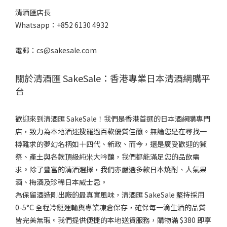
清酒匯店長
Whatsapp：+852 6130 4932
電郵：cs@sakesale.com
關於清酒匯 SakeSale：香港專業日本清酒網購平
台
歡迎來到清酒匯 SakeSale！我們是香港首選的日本酒網購專門
店，致力為本地酒迷搜羅過百款優質佳釀。無論您是在尋找一
樽難求的夢幻名柄如十四代、新政、而今，還是廣受歡迎的獺
祭、產土與各款頂級純米大吟釀，我們都能滿足您的品飲需
求。除了豐富的清酒選擇，我們亦嚴選多款日本燒酎、人氣果
酒、梅酒及珍稀日本威士忌。
為保留酒造剛出廠的最真實風味，清酒匯 SakeSale 堅持採用
0-5°C 全程冷鏈運輸與專業凍倉保存，確保每一滴生酒的品質
皆完美無瑕。我們提供便捷的本地送貨服務，購物滿 $380 即享