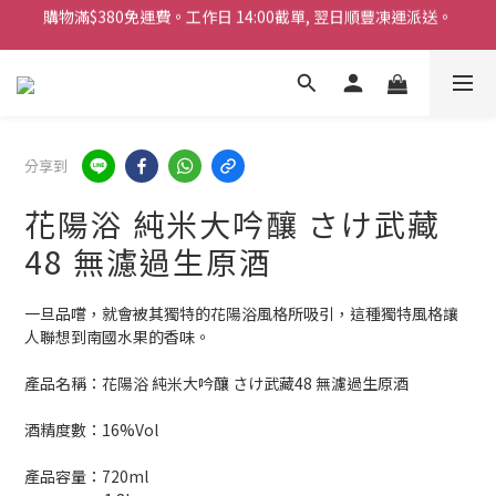
購物滿$380免運費。工作日 14:00截單, 翌日順豐凍運派送。
「720ml 清酒自由配 (Mix & Match)」$698 任選 4 支
消費滿$1000 即送六罐六甲啤酒
購物滿$380免運費。工作日 14:00截單, 翌日順豐凍運派送。
分享到
花陽浴 純米大吟釀 さけ武藏
48 無濾過生原酒
一旦品嚐，就會被其獨特的花陽浴風格所吸引，這種獨特風格讓
人聯想到南國水果的香味。
產品名稱：花陽浴 純米大吟釀 さけ武藏48 無濾過生原酒
酒精度數：16%Vol
產品容量：720ml