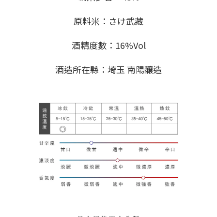
原料米：さけ武藏
酒精度數：16%Vol
酒造所在縣：埼玉 南陽釀造